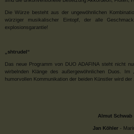
sind die unkonventionelle Besetzung Akkordeon, Flöten,
Die Würze besteht aus der ungewöhnlichen Kombination
würziger musikalischer Eintopf, der alle Geschmac
explosionsgarantie!
„shtrudel“
Das neue Programm von DUO ADAFINA steht nicht nur f
wirbelnden Klänge des außergewöhnlichen Duos. Im „s
humorvollen Kommunikation der beiden Künstler wird der 
Almut Schwab
Jan Köhler
- Mar