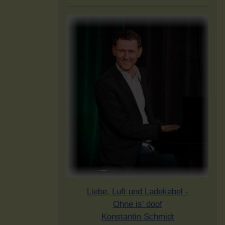
Liebe, Luft und Ladekabel -
Ohne is' doof
Konstantin Schmidt