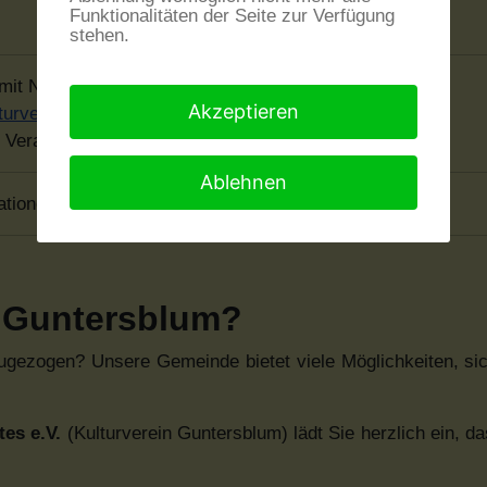
Funktionalitäten der Seite zur Verfügung
stehen.
 mit Namen, E-Mail und Telefonnummer an
Akzeptieren
turverein-guntersblum.de
r Veranstaltung beträgt 15 Euro
Ablehnen
ationen:
https://adafina.de/
 Guntersblum?
ugezogen? Unsere Gemeinde bietet viele Möglichkeiten, sic
tes e.V.
(Kulturverein Guntersblum) lädt Sie herzlich ein, 