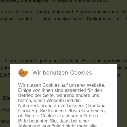
 Hackbrett, Marimbaphon, Vibraphon und Percussion.
 von Klezmer, Tango, Latin und Eigenkompositionen. So
kssinne berührt – eine musikalische Delikatesse mit
ür ein leckeres jüdisches Gebäck. Es steht symbolisch 
htrudel“ der virtuosen Rhythmik, der verspielten Melo
Wir benutzen Cookies
Zuhörer in den Sog einer einzigartigen Klangwelt gezogen.
Wir nutzen Cookies auf unserer Website.
Einige von ihnen sind essenziell für den
Betrieb der Seite, während andere uns
Die Musiker
helfen, diese Website und die
Nutzererfahrung zu verbessern (Tracking
- Akkordeon / Flöten / Hackbrett
Cookies). Sie können selbst entscheiden,
ob Sie die Cookies zulassen möchten.
Bitte beachten Sie, dass bei einer
imbaphon / Vibraphon / Percussion
Ablehnung womöglich nicht mehr alle