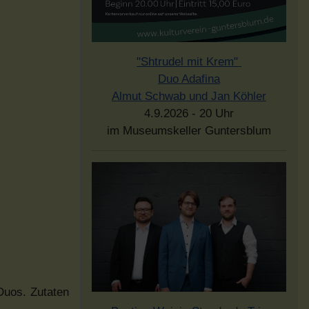
"Shtrudel mit Krem"
Duo Adafina
Almut Schwab und Jan Köhler
4.9.2026 - 20 Uhr
im Museumskeller Guntersblum
Duos. Zutaten