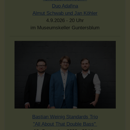
Duo Adafina
Almut Schwab und Jan Köhler
4.9.2026 - 20 Uhr
im Museumskeller Guntersblum
Bastian Weinig Standards Trio
"All About That Double Bass"