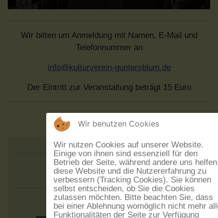
Wir bitten um Anmeldung mit Namen, E-Mail und
Telefonnummer an
info@kulturverein-guntersblum.de
Der Eintritt zur Veranstaltung beträgt 15 Euro
Wir benutzen Cookies
Wir nutzen Cookies auf unserer Website.
Einige von ihnen sind essenziell für den
Betrieb der Seite, während andere uns helfen
Augen:blick
diese Website und die Nutzererfahrung zu
verbessern (Tracking Cookies). Sie können
selbst entscheiden, ob Sie die Cookies
zulassen möchten. Bitte beachten Sie, dass
bei einer Ablehnung womöglich nicht mehr all
Funktionalitäten der Seite zur Verfügung