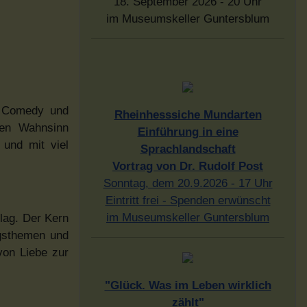
18. September 2026 - 20 Uhr
im Museumskeller Guntersblum
 Comedy und
Rheinhesssiche Mundarten
hen Wahnsinn
Einführung in eine
 und mit viel
Sprachlandschaft
Vortrag von Dr. Rudolf Post
Sonntag, dem 20.9.2026 - 17 Uhr
Eintritt frei - Spenden erwünscht
im Museumskeller Guntersblum
lag. Der Kern
agsthemen und
von Liebe zur
"Glück. Was im Leben wirklich
zählt"