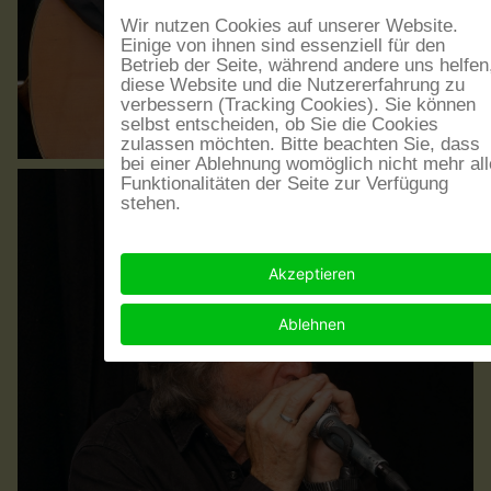
Wir nutzen Cookies auf unserer Website.
Einige von ihnen sind essenziell für den
Betrieb der Seite, während andere uns helfen
diese Website und die Nutzererfahrung zu
verbessern (Tracking Cookies). Sie können
selbst entscheiden, ob Sie die Cookies
zulassen möchten. Bitte beachten Sie, dass
bei einer Ablehnung womöglich nicht mehr all
Funktionalitäten der Seite zur Verfügung
stehen.
Akzeptieren
Ablehnen