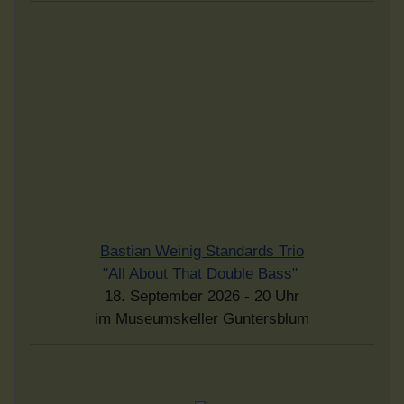
Bastian Weinig Standards Trio
"All About That Double Bass"
18. September 2026 - 20 Uhr
im Museumskeller Guntersblum
Rheinhesssiche Mundarten
Einführung in eine Sprachlandschaft
Vortrag von Dr. Rudolf Post
Sonntag, dem 20.9.2026 - 17 Uhr
Eintritt frei - Spenden erwünscht
im Museumskeller Guntersblum