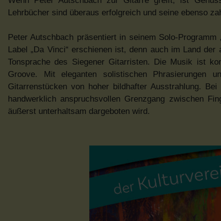
Wenn Peter Autschbach zur Gitarre greift, ist Genuss
Lehrbücher sind überaus erfolgreich und seine ebenso zah
Peter Autschbach präsentiert in seinem Solo-Programm 
Label „Da Vinci“ erschienen ist, denn auch im Land der 
Tonsprache des Siegener Gitarristen. Die Musik ist k
Groove. Mit eleganten solistischen Phrasierungen 
Gitarrenstücken von hoher bildhafter Ausstrahlung. Bei
handwerklich anspruchsvollen Grenzgang zwischen Finge
äußerst unterhaltsam dargeboten wird.