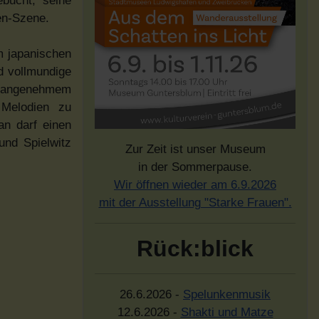
ebucht, seine
ren-Szene.
m japanischen
d vollmundige
it angenehmem
 Melodien zu
an darf einen
und Spielwitz
Zur Zeit ist unser Museum
in der Sommerpause.
Wir öffnen wieder am 6.9.2026
mit der Ausstellung "Starke Frauen".
Rück:blick
26.6.2026 -
Spelunkenmusik
12.6.2026 -
Shakti und Matze