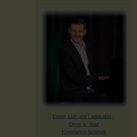
Liebe, Luft und Ladekabel -
Ohne is' doof
Konstantin Schmidt