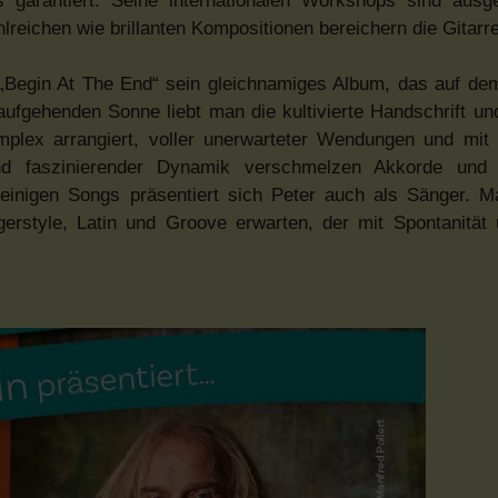
 garantiert. Seine internationalen Workshops sind ausg
lreichen wie brillanten Kompositionen bereichern die Gitar
„Begin At The End“ sein gleichnamiges Album, das auf de
aufgehenden Sonne liebt man die kultivierte Handschrift un
omplex arrangiert, voller unerwarteter Wendungen und m
und faszinierender Dynamik verschmelzen Akkorde und
 einigen Songs präsentiert sich Peter auch als Sänger. M
rstyle, Latin und Groove erwarten, der mit Spontanität 