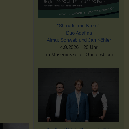
"Shtrudel mit Krem"
Duo Adafina
Almut Schwab und Jan Köhler
4.9.2026 - 20 Uhr
im Museumskeller Guntersblum