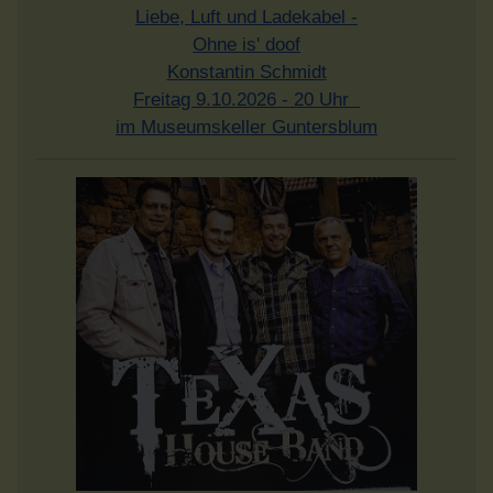
Liebe, Luft und Ladekabel -
Ohne is' doof
Konstantin Schmidt
Freitag 9.10.2026 - 20 Uhr
im Museumskeller Guntersblum