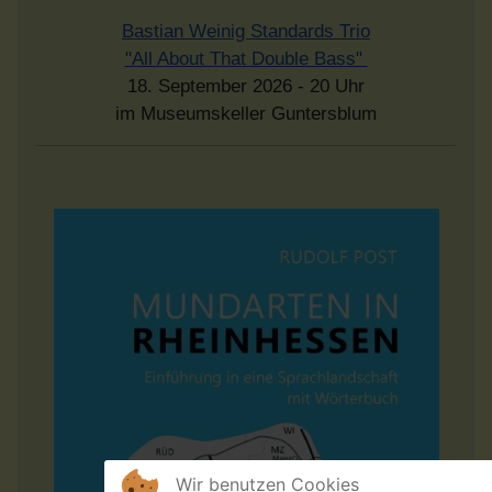
Bastian Weinig Standards Trio
"All About That Double Bass"
18. September 2026 - 20 Uhr
im Museumskeller Guntersblum
Wir benutzen Cookies