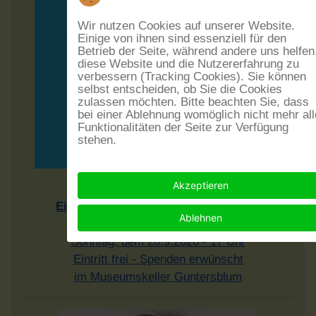
Wir nutzen Cookies auf unserer Website.
Einige von ihnen sind essenziell für den
Betrieb der Seite, während andere uns helfen
diese Website und die Nutzererfahrung zu
verbessern (Tracking Cookies). Sie können
selbst entscheiden, ob Sie die Cookies
zulassen möchten. Bitte beachten Sie, dass
bei einer Ablehnung womöglich nicht mehr all
Funktionalitäten der Seite zur Verfügung
stehen.
Akzeptieren
Rheinhesssiche Mundarten
Einführung in eine Sprachlandschaft
Ablehnen
Vortrag von Dr. Rudolf Post
Sonntag, dem 20.9.2026 - 17 Uhr
Eintritt frei - Spenden erwünscht
im Museumskeller Guntersblum