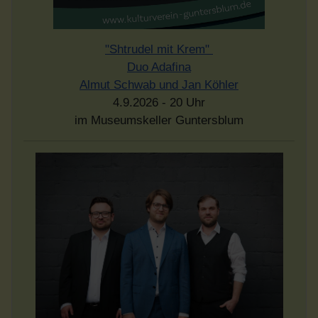
"Shtrudel mit Krem"
Duo Adafina
Almut Schwab und Jan Köhler
4.9.2026 - 20 Uhr
im Museumskeller Guntersblum