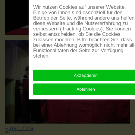
Wir nutzen Cookies auf unserer Website.
Einige von ihnen sind essenziell für den
Betrieb der Seite, während andere uns helfen
diese Website und die Nutzererfahrung zu
verbessern (Tracking Cookies). Sie können
selbst entscheiden, ob Sie die Cookies
zulassen möchten. Bitte beachten Sie, dass
bei einer Ablehnung womöglich nicht mehr all
Funktionalitäten der Seite zur Verfügung
stehen.
Akzeptieren
Ablehnen