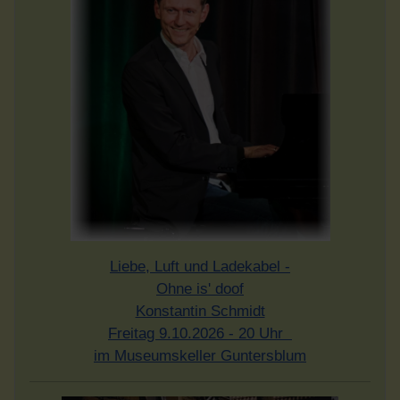
Liebe, Luft und Ladekabel -
Ohne is' doof
Konstantin Schmidt
Freitag 9.10.2026 - 20 Uhr
im Museumskeller Guntersblum