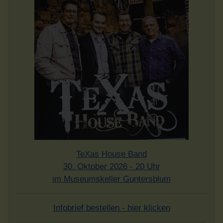
TeXas House Band
30. Oktober 2026 - 20 Uhr
im Museumskeller Guntersblum
Infobrief bestellen - hier klicken