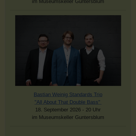
im Museumskeller Guntersblum
Bastian Weinig Standards Trio
"All About That Double Bass"
18. September 2026 - 20 Uhr
im Museumskeller Guntersblum