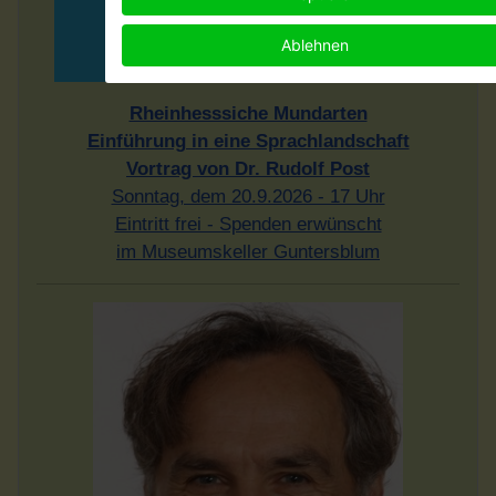
Ablehnen
Rheinhesssiche Mundarten
Einführung in eine Sprachlandschaft
Vortrag von Dr. Rudolf Post
Sonntag, dem 20.9.2026 - 17 Uhr
Eintritt frei - Spenden erwünscht
im Museumskeller Guntersblum