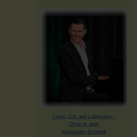
Liebe, Luft und Ladekabel -
Ohne is' doof
Konstantin Schmidt