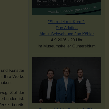
"Shtrudel mit Krem"
Duo Adafina
Almut Schwab und Jan Köhler
4.9.2026 - 20 Uhr
im Museumskeller Guntersblum
 und Künstler
n. Ihre Werke
 haben.
weg. Ziel der
erbunden ist.
erke bereits