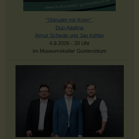
"Shtrudel mit Krem"
Duo Adafina
Almut Schwab und Jan Köhler
4.9.2026 - 20 Uhr
im Museumskeller Guntersblum