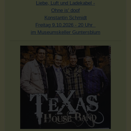
Liebe, Luft und Ladekabel -
Ohne is' doof
Konstantin Schmidt
Freitag 9.10.2026 - 20 Uhr
im Museumskeller Guntersblum