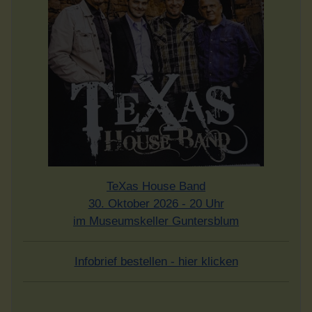
TeXas House Band
30. Oktober 2026 - 20 Uhr
im Museumskeller Guntersblum
Infobrief bestellen - hier klicken