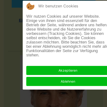
Wir benutzen Cookies
Rheinhesssiche Mundarten
Wir nutzen Cookies auf unserer Website.
Einführung in eine Sprachlandschaft
Einige von ihnen sind essenziell für den
Betrieb der Seite, während andere uns helfen
Vortrag von Dr. Rudolf Post
diese Website und die Nutzererfahrung zu
Sonntag, dem 20.9.2026 - 17 Uhr
verbessern (Tracking Cookies). Sie können
selbst entscheiden, ob Sie die Cookies
Eintritt frei - Spenden erwünscht
zulassen möchten. Bitte beachten Sie, dass
im Museumskeller Guntersblum
bei einer Ablehnung womöglich nicht mehr all
Funktionalitäten der Seite zur Verfügung
stehen.
Akzeptieren
Ablehnen