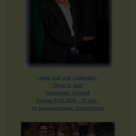
Liebe, Luft und Ladekabel -
Ohne is' doof
Konstantin Schmidt
Freitag 9.10.2026 - 20 Uhr
im Museumskeller Guntersblum