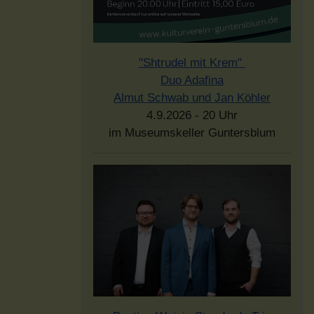
"Shtrudel mit Krem"
Duo Adafina
Almut Schwab und Jan Köhler
4.9.2026 - 20 Uhr
im Museumskeller Guntersblum