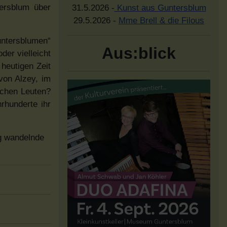
ersblum über
31.5.2026 -
Kunst aus Guntersblum
29.5.2026 -
Mme Brell & die Filous
untersblumen“
Aus:blick
er vielleicht
heutigen Zeit
von Alzey, im
ichen Leuten?
rhunderte ihr
ig wandelnde