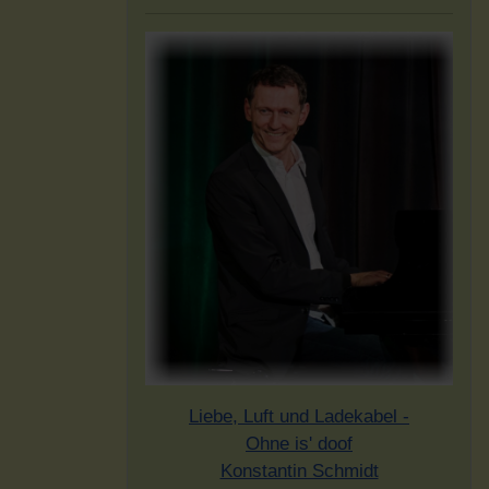
Liebe, Luft und Ladekabel -
Ohne is' doof
Konstantin Schmidt