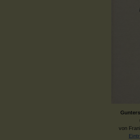
Gunters
von Fran
Eint