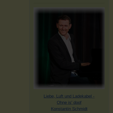
Liebe, Luft und Ladekabel -
Ohne is' doof
Konstantin Schmidt