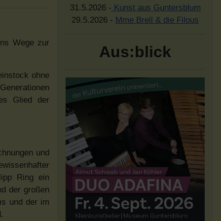
31.5.2026 -
Kunst aus Guntersblum
29.5.2026 -
Mme Brell & die Filous
 uns Wege zur
Aus:blick
einstock ohne
 Generationen
es Glied der
ichnungen und
ewissenhafter
ipp Ring ein
nd der großen
ms und der im
.