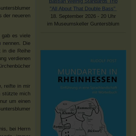
Bastian Weinig Standards Trio
Guntersblumer
"All About That Double Bass"
s der neueren
18. September 2026 - 20 Uhr
im Museumskeller Guntersblum
 gab es viele
u nennen. Die
 in die Reihe
ung verdienen
Kirchenbücher
reifte in mir
 stützte mich
 nur um einen
Guntersblumer
is, bei Herrn