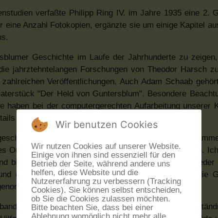
studien verfaßte Philipp Ring IV. im Jahre 1935 eine 2. 
eine Anzahl Fotokopien, ergänzte sie um einige Kapitel au
us.
sblumer Geschichte im Laufe der Jahrhunderte zu zeigen,
 die jahrztehntelangen Forschungen von Theodor Harsch z
n zahlreichen Veröffentlichungen. Auch Adam Schaab gehört
heaterstück "Der Held von Guntersblum". Besondere Beacht
ie haben bei der computergerechten Aufarbeitung unserer 
etails der Guntersblumer Ortsgeschichte gefunden.
Wir benutzen Cookies
geschichte. Da ich alten Guntersblumer Familien entstamme, 
Wir nutzen Cookies auf unserer Website.
Ortes, aktualisiert auf die heutige Zeit, zu schreiben. Ich
Einige von ihnen sind essenziell für den
d bin mir natürlich bewußt, daß es sich hier auch wieder
Betrieb der Seite, während andere uns
helfen, diese Website und die
und der viele Fragen offen läßt. So habe ich z. B. die 
Nutzererfahrung zu verbessern (Tracking
ufgenommen.
Cookies). Sie können selbst entscheiden,
ob Sie die Cookies zulassen möchten.
bandsbürgermeister Müller für sein wohlwollendes Verständn
Bitte beachten Sie, dass bei einer
Ablehnung womöglich nicht mehr alle