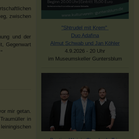
tschaftlichen
ieg, zwischen
"Shtrudel mit Krem"
Duo Adafina
nung und der
Almut Schwab und Jan Köhler
it, Gegenwart
4.9.2026 - 20 Uhr
!"
im Museumskeller Guntersblum
or mir getan.
Traumüller in
leiningischen