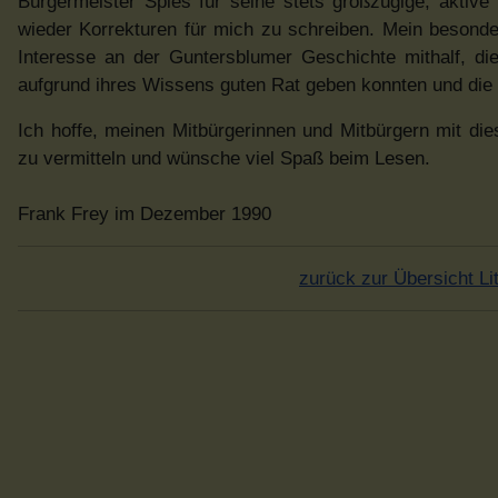
Bürgermeister Spies für seine stets großzügige, aktive
wieder Korrekturen für mich zu schreiben. Mein besond
Interesse an der Guntersblumer Geschichte mithalf, di
aufgrund ihres Wissens guten Rat geben konnten und die 
Ich hoffe, meinen Mitbürgerinnen und Mitbürgern mit di
zu vermitteln und wünsche viel Spaß beim Lesen.
Frank Frey im Dezember 1990
zurück zur Übersicht Lit