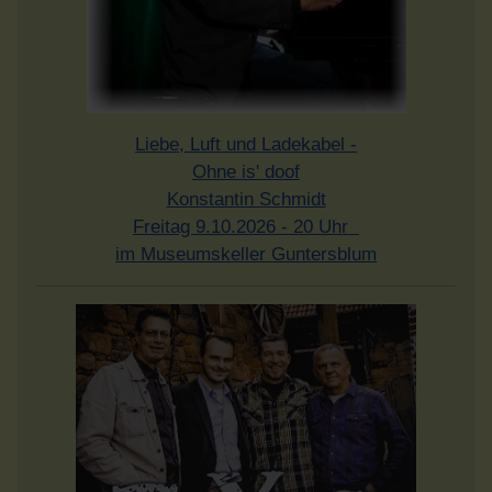
Liebe, Luft und Ladekabel -
Ohne is' doof
Konstantin Schmidt
Freitag 9.10.2026 - 20 Uhr
im Museumskeller Guntersblum