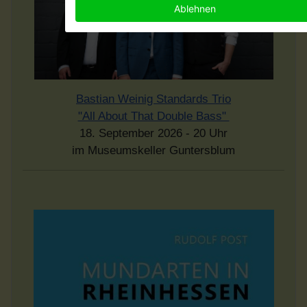
Ablehnen
Bastian Weinig Standards Trio
"All About That Double Bass"
18. September 2026 - 20 Uhr
im Museumskeller Guntersblum