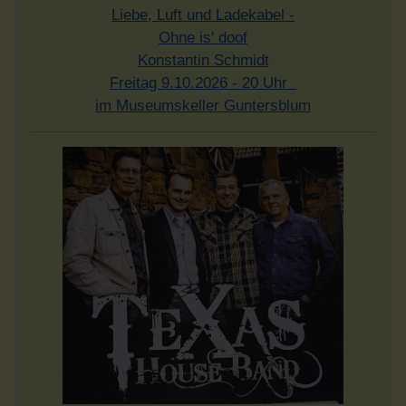
Liebe, Luft und Ladekabel -
Ohne is' doof
Konstantin Schmidt
Freitag 9.10.2026 - 20 Uhr
im Museumskeller Guntersblum