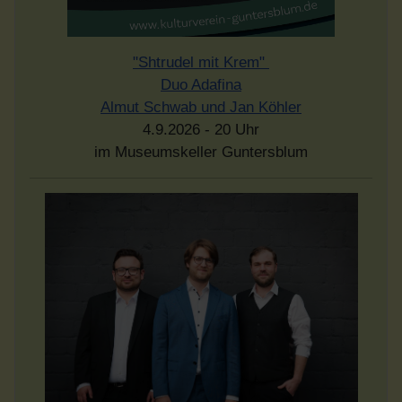
"Shtrudel mit Krem"
Duo Adafina
Almut Schwab und Jan Köhler
4.9.2026 - 20 Uhr
im Museumskeller Guntersblum