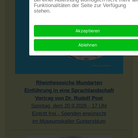
Funktionalitäten der Seite zur Verfügung
stehen.
Akzeptieren
Ablehnen
Rheinhesssiche Mundarten
Einführung in eine Sprachlandschaft
Vortrag von Dr. Rudolf Post
Sonntag, dem 20.9.2026 - 17 Uhr
Eintritt frei - Spenden erwünscht
im Museumskeller Guntersblum