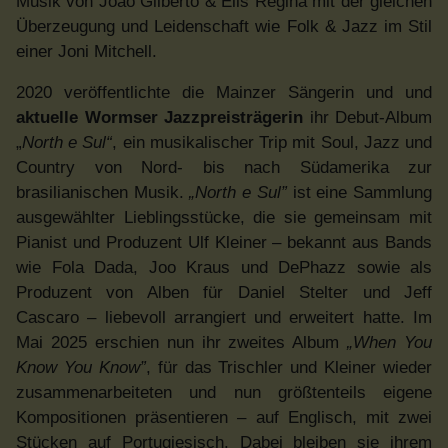
Musik von João Gilberto & Elis Regina mit der gleichen
Überzeugung und Leidenschaft wie Folk & Jazz im Stil
einer Joni Mitchell.
2020 veröffentlichte die Mainzer Sängerin und und
aktuelle Wormser Jazzpreisträgerin
ihr Debut-Album
„
North e Sul“
, ein musikalischer Trip mit Soul, Jazz und
Country von Nord- bis nach Südamerika zur
brasilianischen Musik.
„North e Sul”
ist eine Sammlung
ausgewählter Lieblingsstücke, die sie gemeinsam mit
Pianist und Produzent Ulf Kleiner – bekannt aus Bands
wie Fola Dada, Joo Kraus und DePhazz sowie als
Produzent von Alben für Daniel Stelter und Jeff
Cascaro – liebevoll arrangiert und erweitert hatte. Im
Mai 2025 erschien nun ihr zweites Album
„When You
Know You Know”
, für das Trischler und Kleiner wieder
zusammenarbeiteten und nun größtenteils eigene
Kompositionen präsentieren – auf Englisch, mit zwei
Stücken auf Portugiesisch. Dabei bleiben sie ihrem