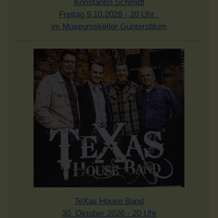
Konstantin Schmidt
Freitag 9.10.2026 - 20 Uhr
im Museumskeller Guntersblum
TeXas House Band
30. Oktober 2026 - 20 Uhr