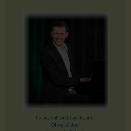
Liebe, Luft und Ladekabel -
Ohne is' doof