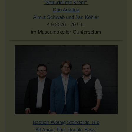
"Shtrudel mit Krem"
Duo Adafina
Almut Schwab und Jan Köhler
4.9.2026 - 20 Uhr
im Museumskeller Guntersblum
Bastian Weinig Standards Trio
"All About That Double Bass"