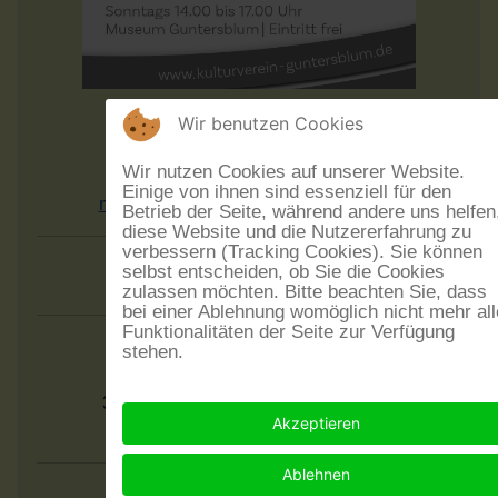
Zur Zeit ist unser Museum
Wir benutzen Cookies
in der Sommerpause.
Wir nutzen Cookies auf unserer Website.
Wir öffnen wieder am 6.9.2026
Einige von ihnen sind essenziell für den
mit der Ausstellung "Starke Frauen".
Betrieb der Seite, während andere uns helfen
diese Website und die Nutzererfahrung zu
verbessern (Tracking Cookies). Sie können
Rück:blick
selbst entscheiden, ob Sie die Cookies
zulassen möchten. Bitte beachten Sie, dass
bei einer Ablehnung womöglich nicht mehr all
Funktionalitäten der Seite zur Verfügung
26.6.2026 -
Spelunkenmusik
stehen.
12.6.2026 -
Shakti und Matze
31.5.2026 -
Kunst aus Guntersblum
Akzeptieren
29.5.2026 -
Mme Brell & die Filous
Ablehnen