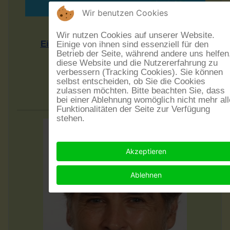
Wir benutzen Cookies
Rheinhesssiche Mundarten
Wir nutzen Cookies auf unserer Website.
Einführung in eine Sprachlandschaft
Einige von ihnen sind essenziell für den
Betrieb der Seite, während andere uns helfen
Vortrag von Dr. Rudolf Post
diese Website und die Nutzererfahrung zu
Sonntag, dem 20.9.2026 - 17 Uhr
verbessern (Tracking Cookies). Sie können
selbst entscheiden, ob Sie die Cookies
Eintritt frei - Spenden erwünscht
zulassen möchten. Bitte beachten Sie, dass
im Museumskeller Guntersblum
bei einer Ablehnung womöglich nicht mehr all
Funktionalitäten der Seite zur Verfügung
stehen.
Akzeptieren
Ablehnen