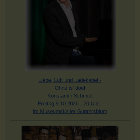
Liebe, Luft und Ladekabel -
Ohne is' doof
Konstantin Schmidt
Freitag 9.10.2026 - 20 Uhr
im Museumskeller Guntersblum