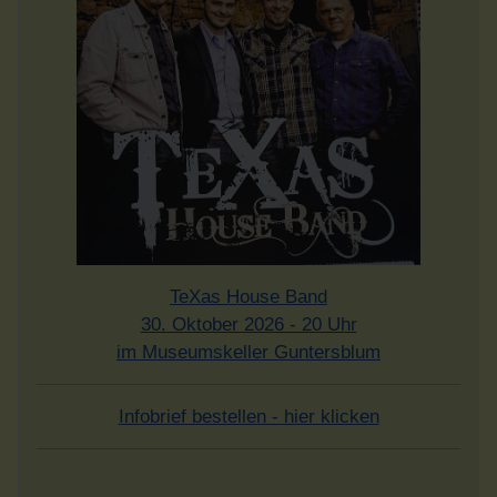
TeXas House Band
30. Oktober 2026 - 20 Uhr
im Museumskeller Guntersblum
Infobrief bestellen - hier klicken