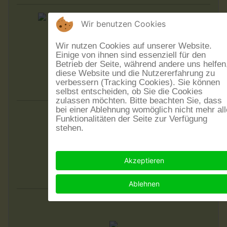
Wir benutzen Cookies
"Shtrudel mit Krem"
Wir nutzen Cookies auf unserer Website.
Duo Adafina
Einige von ihnen sind essenziell für den
Almut Schwab und Jan Köhler
Betrieb der Seite, während andere uns helfen
diese Website und die Nutzererfahrung zu
4.9.2026 - 20 Uhr
verbessern (Tracking Cookies). Sie können
im Museumskeller Guntersblum
selbst entscheiden, ob Sie die Cookies
zulassen möchten. Bitte beachten Sie, dass
bei einer Ablehnung womöglich nicht mehr all
Funktionalitäten der Seite zur Verfügung
stehen.
Bastian Weinig Standards Trio
"All About That Double Bass"
Akzeptieren
18. September 2026 - 20 Uhr
im Museumskeller Guntersblum
Ablehnen