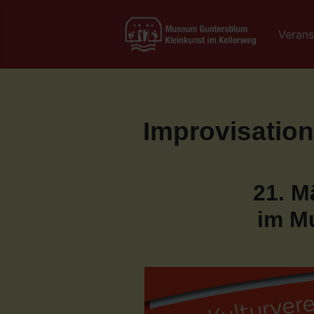
Verans
Improvisatio
21. M
im M