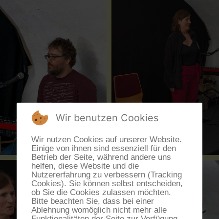
Wir benutzen Cookies
Wir nutzen Cookies auf unserer Website.
Einige von ihnen sind essenziell für den
Betrieb der Seite, während andere uns
helfen, diese Website und die
Nutzererfahrung zu verbessern (Tracking
Cookies). Sie können selbst entscheiden,
ob Sie die Cookies zulassen möchten.
Bitte beachten Sie, dass bei einer
Ablehnung womöglich nicht mehr alle
Funktionalitäten der Seite zur Verfügung