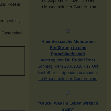
18. September 2026 - 20 Uhr
 und Poesie
im Museumskeller Guntersblum
n gestellt,
as Geschehen
Rheinhesssiche Mundarten
Einführung in eine
Sprachlandschaft
Vortrag von Dr. Rudolf Post
Sonntag, dem 20.9.2026 - 17 Uhr
Eintritt frei - Spenden erwünscht
im Museumskeller Guntersblum
"Glück. Was im Leben wirklich
zählt"