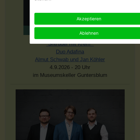
Akzeptieren
Ablehnen
"Shtrudel mit Krem"
Duo Adafina
Almut Schwab und Jan Köhler
4.9.2026 - 20 Uhr
im Museumskeller Guntersblum