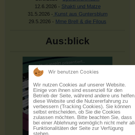
12.6.2026 -
Shakti und Matze
31.5.2026 -
Kunst aus Guntersblum
29.5.2026 -
Mme Brell & die Filous
Aus:blick
Wir benutzen Cookies
Wir nutzen Cookies auf unserer Website.
Einige von ihnen sind essenziell für den
Betrieb der Seite, während andere uns helfen
diese Website und die Nutzererfahrung zu
verbessern (Tracking Cookies). Sie können
selbst entscheiden, ob Sie die Cookies
zulassen möchten. Bitte beachten Sie, dass
bei einer Ablehnung womöglich nicht mehr all
Funktionalitäten der Seite zur Verfügung
stehen.