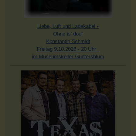
Liebe, Luft und Ladekabel -
Ohne is' doof
Konstantin Schmidt
Freitag 9.10.2026 - 20 Uhr
im Museumskeller Guntersblum