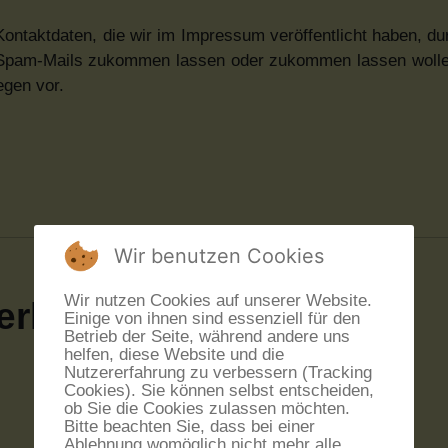
ontaktdaten, die wir im Impressum veröffentlicht haben, dur
l/Spam-Mails zukommen lassen oder zukommen lassen wollen
egen vor.
Wir benutzen Cookies
Wir nutzen Cookies auf unserer Website.
erklärung
Einige von ihnen sind essenziell für den
Betrieb der Seite, während andere uns
helfen, diese Website und die
Nutzererfahrung zu verbessern (Tracking
Cookies). Sie können selbst entscheiden,
ob Sie die Cookies zulassen möchten.
Bitte beachten Sie, dass bei einer
Ablehnung womöglich nicht mehr alle