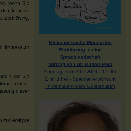
ert, wenn Sie
erden können.
utzerklärung.
Rheinhesssiche Mundarten
dem Impressum
Einführung in eine
Sprachlandschaft
Vortrag von Dr. Rudolf Post
Sonntag, dem 20.9.2026 - 17 Uhr
deln, die Sie
Eintritt frei - Spenden erwünscht
teme erfasst.
im Museumskeller Guntersblum
assung dieser
en zur Analyse