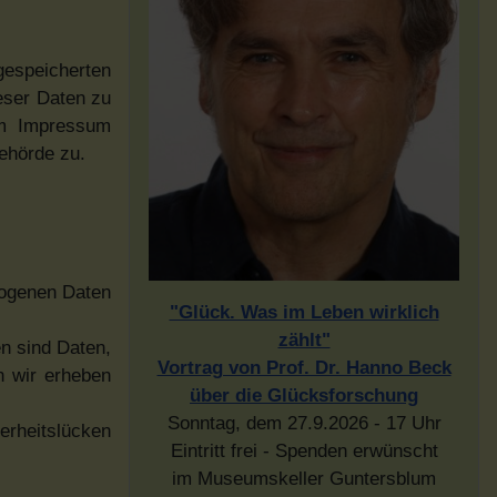
speicherten
eser Daten zu
im Impressum
ehörde zu.
zogenen Daten
"Glück. Was im Leben wirklich
zählt"
n sind Daten,
Vortrag von Prof. Dr. Hanno Beck
n wir erheben
über die Glücksforschung
Sonntag, dem 27.9.2026 - 17 Uhr
erheitslücken
Eintritt frei - Spenden erwünscht
im Museumskeller Guntersblum