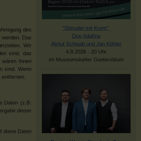
"Shtrudel mit Krem"
nehmigung des
Duo Adafina
et werden. Das
Almut Schwab und Jan Köhler
rziellen. Wir
4.9.2026 - 20 Uhr
den sind, das
im Museumskeller Guntersblum
r wären Ihnen
en sind. Wenn
 entfernen.
e Daten (z.B.
tergabe dieser
uf diese Daten