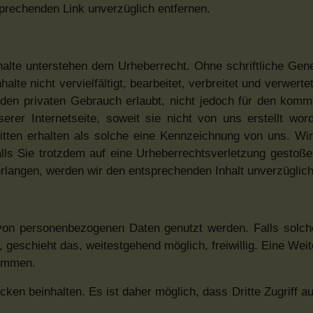
prechenden Link unverzüglich entfernen.
nhalte unterstehen dem Urheberrecht. Ohne schriftliche Ge
alte nicht vervielfältigt, bearbeitet, verbreitet und verwert
r den privaten Gebrauch erlaubt, nicht jedoch für den komme
serer Internetseite, soweit sie nicht von uns erstellt wor
ritten erhalten als solche eine Kennzeichnung von uns. Wi
alls Sie trotzdem auf eine Urheberrechtsverletzung gestoß
rlangen, werden wir den entsprechenden Inhalt unverzüglich
von personenbezogenen Daten genutzt werden. Falls solch
geschieht das, weitestgehend möglich, freiwillig. Eine Wei
timmen.
ken beinhalten. Es ist daher möglich, dass Dritte Zugriff a