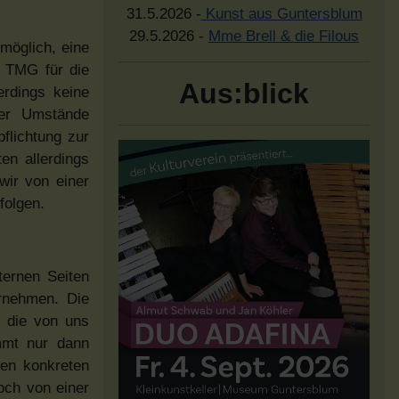
31.5.2026 -
Kunst aus Guntersblum
29.5.2026 -
Mme Brell & die Filous
 möglich, eine
1 TMG für die
Aus:blick
erdings keine
der Umstände
flichtung zur
en allerdings
wir von einer
folgen.
xternen Seiten
ernehmen. Die
n die von uns
ommt nur dann
nen konkreten
doch von einer