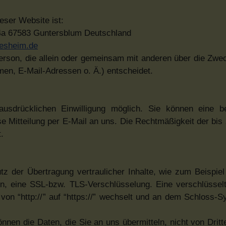
ieser Website ist:
 4a 67583 Guntersblum Deutschland
lesheim.de
e Person, die allein oder gemeinsam mit anderen über die Zwe
en, E-Mail-Adressen o. Ä.) entscheidet.
usdrücklichen Einwilligung möglich. Sie können eine ber
ose Mitteilung per E-Mail an uns. Die Rechtmäßigkeit der bi
.
z der Übertragung vertraulicher Inhalte, wie zum Beispiel
en, eine SSL-bzw. TLS-Verschlüsselung. Eine verschlüssel
on “http://” auf “https://” wechselt und an dem Schloss-Sy
nnen die Daten, die Sie an uns übermitteln, nicht von Drit