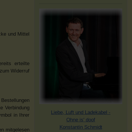
cke und Mittel
eits erteilte
s zum Widerruf
 Bestellungen
te Verbindung
Liebe, Luft und Ladekabel -
mbol in Ihrer
Ohne is' doof
Konstantin Schmidt
ten mitgelesen