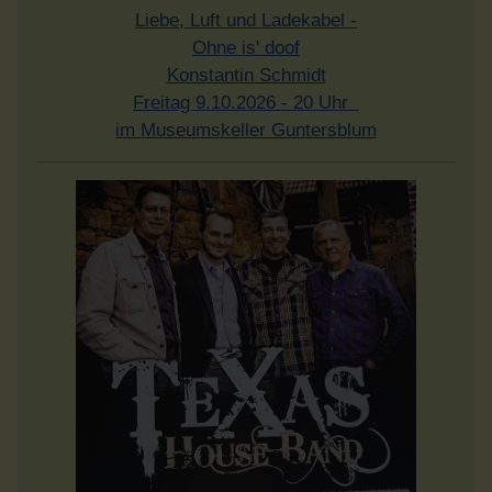
Liebe, Luft und Ladekabel -
Ohne is' doof
Konstantin Schmidt
Freitag 9.10.2026 - 20 Uhr
im Museumskeller Guntersblum