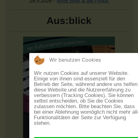
29.5.2026 -
Mme Brell & die Filous
Aus:blick
Wir benutzen Cookies
Wir nutzen Cookies auf unserer Website.
Einige von ihnen sind essenziell für den
Betrieb der Seite, während andere uns helfen
diese Website und die Nutzererfahrung zu
verbessern (Tracking Cookies). Sie können
selbst entscheiden, ob Sie die Cookies
zulassen möchten. Bitte beachten Sie, dass
bei einer Ablehnung womöglich nicht mehr all
Funktionalitäten der Seite zur Verfügung
stehen.