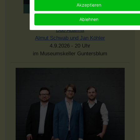
Akzeptieren
Ablehnen
"Shtrudel mit Krem"
Duo Adafina
Almut Schwab und Jan Köhler
4.9.2026 - 20 Uhr
im Museumskeller Guntersblum