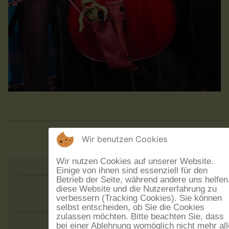
Wir benutzen Cookies
Wir nutzen Cookies auf unserer Website.
Einige von ihnen sind essenziell für den
Betrieb der Seite, während andere uns helfen
diese Website und die Nutzererfahrung zu
Augen:blick
verbessern (Tracking Cookies). Sie können
selbst entscheiden, ob Sie die Cookies
zulassen möchten. Bitte beachten Sie, dass
bei einer Ablehnung womöglich nicht mehr all