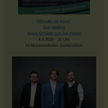
"Shtrudel mit Krem"
Duo Adafina
Almut Schwab und Jan Köhler
4.9.2026 - 20 Uhr
im Museumskeller Guntersblum