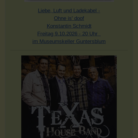
Liebe, Luft und Ladekabel -
Ohne is' doof
Konstantin Schmidt
Freitag 9.10.2026 - 20 Uhr
im Museumskeller Guntersblum