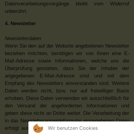
Datenverarbeitungsvorgänge bleibt vom Widerruf
unberührt.
4. Newsletter
Newsletterdaten
Wenn Sie den auf der Website angebotenen Newsletter
beziehen möchten, benötigen wir von Ihnen eine E-
Mail-Adresse sowie Informationen, welche uns die
Überprüfung gestatten, dass Sie der Inhaber der
angegebenen E-Mail-Adresse sind und mit dem
Empfang des Newsletters einverstanden sind. Weitere
Daten werden nicht, bzw. nur auf freiwilliger Basis
erhoben. Diese Daten verwenden wir ausschließlich für
den Versand der angeforderten Informationen und
geben diese nicht an Dritte weiter. Die Verarbeitung der
in das Newsletteranmeldeformular eingegebenen Daten
Wir benutzen Cookies
erfolgt ausschließlich auf Grundlage Ihrer Einwilligung