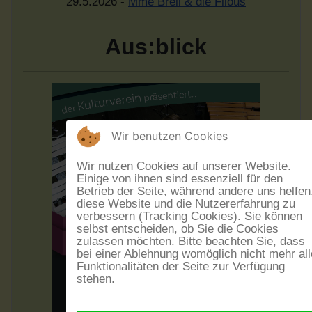
29.5.2026 -
Mme Brell & die Filous
Aus:blick
Wir benutzen Cookies
Wir nutzen Cookies auf unserer Website.
Einige von ihnen sind essenziell für den
Betrieb der Seite, während andere uns helfen
diese Website und die Nutzererfahrung zu
verbessern (Tracking Cookies). Sie können
selbst entscheiden, ob Sie die Cookies
zulassen möchten. Bitte beachten Sie, dass
bei einer Ablehnung womöglich nicht mehr all
Funktionalitäten der Seite zur Verfügung
stehen.