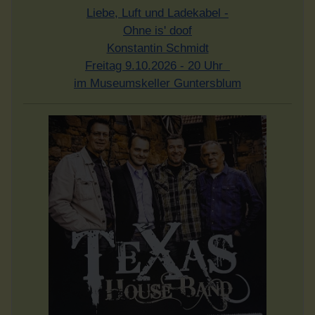
Liebe, Luft und Ladekabel -
Ohne is' doof
Konstantin Schmidt
Freitag 9.10.2026 - 20 Uhr
im Museumskeller Guntersblum