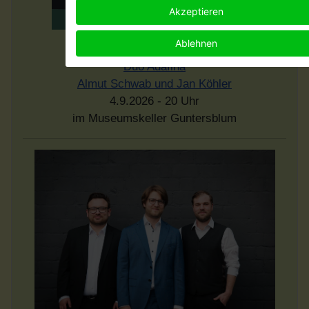
Akzeptieren
Ablehnen
"Shtrudel mit Krem"
Duo Adafina
Almut Schwab und Jan Köhler
4.9.2026 - 20 Uhr
im Museumskeller Guntersblum