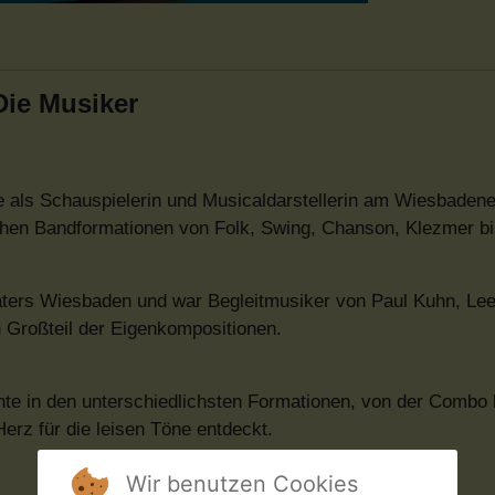
Die Musiker
re als Schauspielerin und Musicaldarstellerin am Wiesbadene
lichen Bandformationen von Folk, Swing, Chanson, Klezmer bi
eaters Wiesbaden und war Begleitmusiker von Paul Kuhn, Lee
n Großteil der Eigenkompositionen.
nte in den unterschiedlichsten Formationen, von der Combo 
erz für die leisen Töne entdeckt.
Wir benutzen Cookies