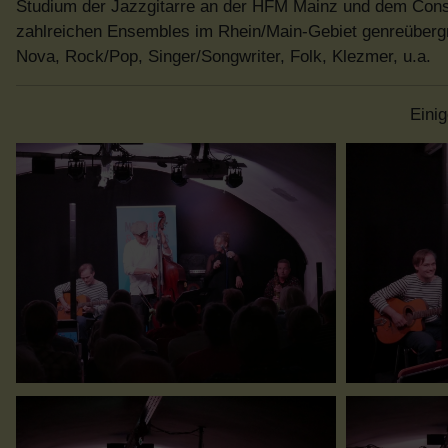
Studium der Jazzgitarre an der HFM Mainz und dem Conser
zahlreichen Ensembles im Rhein/Main-Gebiet genreübergre
Nova, Rock/Pop, Singer/Songwriter, Folk, Klezmer, u.a.
Eini