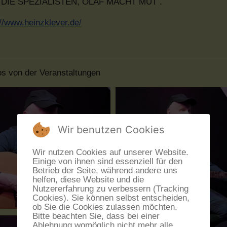
, DIE SPEZIALISTEN, OLAF MACHT MUT .
://www.heinzklever.de/
os von der Veranstaltungen
Wir benutzen Cookies
Wir nutzen Cookies auf unserer Website.
Einige von ihnen sind essenziell für den
Betrieb der Seite, während andere uns
helfen, diese Website und die
Nutzererfahrung zu verbessern (Tracking
Cookies). Sie können selbst entscheiden,
ob Sie die Cookies zulassen möchten.
Bitte beachten Sie, dass bei einer
Ablehnung womöglich nicht mehr alle