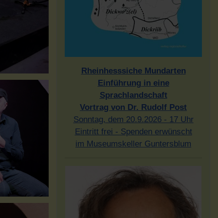
Rheinhesssiche Mundarten
Einführung in eine
Sprachlandschaft
Vortrag von Dr. Rudolf Post
Sonntag, dem 20.9.2026 - 17 Uhr
Eintritt frei - Spenden erwünscht
im Museumskeller Guntersblum