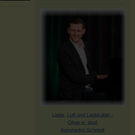
Liebe, Luft und Ladekabel -
Ohne is' doof
Konstantin Schmidt