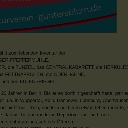
ählt zum lebenden Inventar der
IGER PFEFFERMÜHLE.
EMIXER, die FUNZEL, das CENTRAL KABARETT, die HERKULE
das FETTNÄPPCHEN, die ODERHÄHNE,
 und den EULENSPIEGEL.
0 Jahren in Berlin. Bis er es dorthin geschafft hatte, galt e
 er u.a. in Wuppertal, Köln, Hannover, Lüneburg, Oberhausen
rt nicht nur leben, sondern auch von etwas leben musste, s
e klassische und moderne Repertoire rauf und runter.
en sieht man ihn auch des Öfteren.