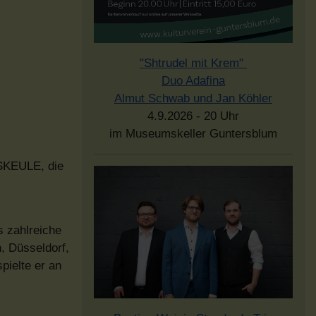
"Shtrudel mit Krem"
Duo Adafina
Almut Schwab und Jan Köhler
4.9.2026 - 20 Uhr
im Museumskeller Guntersblum
SKEULE, die
s zahlreiche
, Düsseldorf,
pielte er an