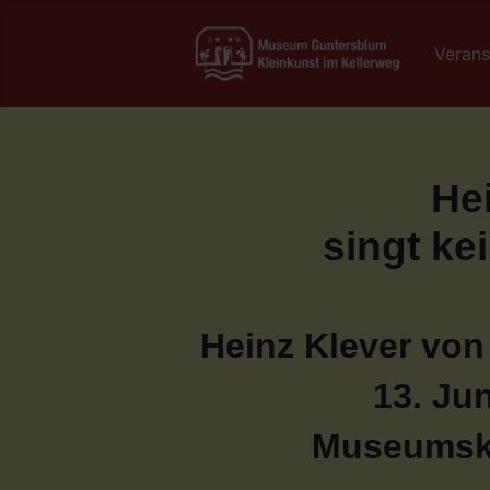
Verans
He
singt ke
Heinz Klever von
13. Jun
Museumske