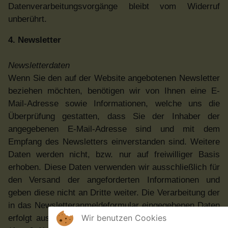
Datenverarbeitungsvorgänge bleibt vom Widerruf
unberührt.
4. Newsletter
Newsletterdaten
Wenn Sie den auf der Website angebotenen Newsletter
beziehen möchten, benötigen wir von Ihnen eine E-
Mail-Adresse sowie Informationen, welche uns die
Überprüfung gestatten, dass Sie der Inhaber der
angegebenen E-Mail-Adresse sind und mit dem
Empfang des Newsletters einverstanden sind. Weitere
Daten werden nicht, bzw. nur auf freiwilliger Basis
erhoben. Diese Daten verwenden wir ausschließlich für
den Versand der angeforderten Informationen und
geben diese nicht an Dritte weiter. Die Verarbeitung der
in das Newsletteranmeldeformular eingegebenen Daten
Wir benutzen Cookies
erfolgt ausschließlich auf Grundlage Ihrer Einwilligung