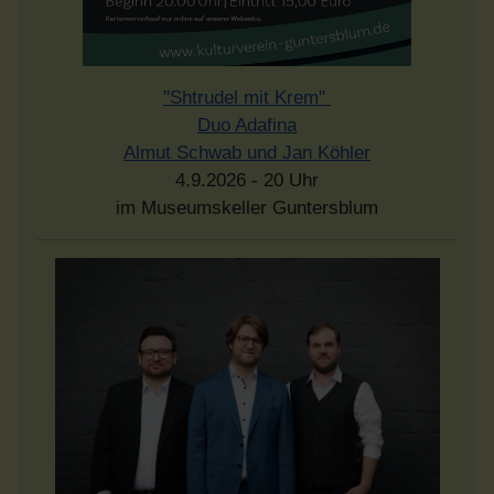
"Shtrudel mit Krem"
Duo Adafina
Almut Schwab und Jan Köhler
4.9.2026 - 20 Uhr
im Museumskeller Guntersblum