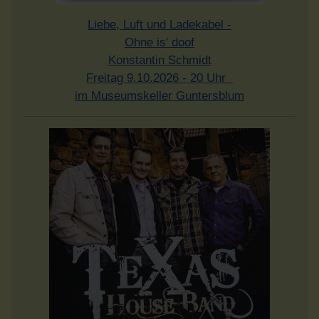
Liebe, Luft und Ladekabel -
Ohne is' doof
Konstantin Schmidt
Freitag 9.10.2026 - 20 Uhr
im Museumskeller Guntersblum