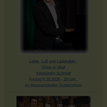
Liebe, Luft und Ladekabel -
Ohne is' doof
Konstantin Schmidt
Freitag 9.10.2026 - 20 Uhr
im Museumskeller Guntersblum