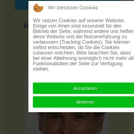
Wir benutzen Cookies
Rheinhesssiche Mundarten
Wir nutzen Cookies auf unserer Website.
Einführung in eine Sprachlandschaft
Einige von ihnen sind essenziell für den
Betrieb der Seite, während andere uns helfen
Vortrag von Dr. Rudolf Post
diese Website und die Nutzererfahrung zu
Sonntag, dem 20.9.2026 - 17 Uhr
verbessern (Tracking Cookies). Sie können
selbst entscheiden, ob Sie die Cookies
Eintritt frei - Spenden erwünscht
zulassen möchten. Bitte beachten Sie, dass
im Museumskeller Guntersblum
bei einer Ablehnung womöglich nicht mehr all
Funktionalitäten der Seite zur Verfügung
stehen.
Akzeptieren
Ablehnen