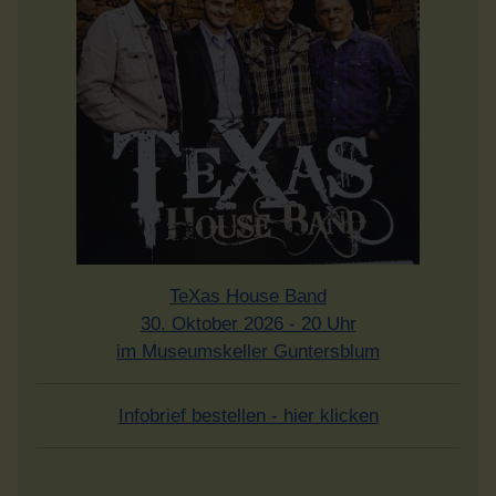
TeXas House Band
30. Oktober 2026 - 20 Uhr
im Museumskeller Guntersblum
Infobrief bestellen - hier klicken