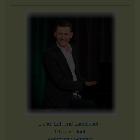
Liebe, Luft und Ladekabel -
Ohne is' doof
Konstantin Schmidt