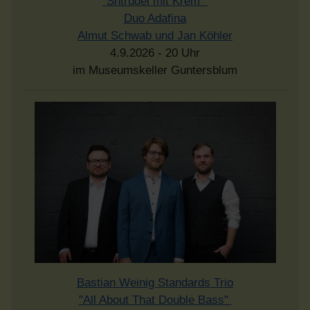
"Shtrudel mit Krem"
Duo Adafina
Almut Schwab und Jan Köhler
4.9.2026 - 20 Uhr
im Museumskeller Guntersblum
Bastian Weinig Standards Trio
"All About That Double Bass"