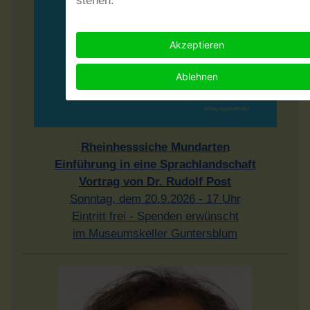
stehen.
Akzeptieren
Ablehnen
Rheinhesssiche Mundarten
Einführung in eine Sprachlandschaft
Vortrag von Dr. Rudolf Post
Sonntag, dem 20.9.2026 - 17 Uhr
Eintritt frei - Spenden erwünscht
im Museumskeller Guntersblum