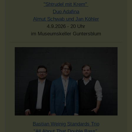
"Shtrudel mit Krem"
Duo Adafina
Almut Schwab und Jan Köhler
4.9.2026 - 20 Uhr
im Museumskeller Guntersblum
Bastian Weinig Standards Trio
"All About That Double Bass"