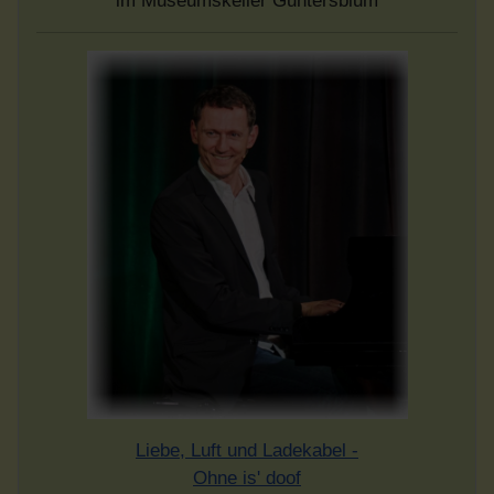
im Museumskeller Guntersblum
Liebe, Luft und Ladekabel -
Ohne is' doof