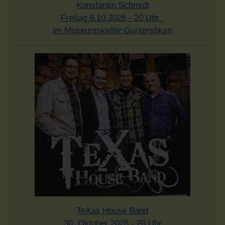
Konstantin Schmidt
Freitag 9.10.2026 - 20 Uhr
im Museumskeller Guntersblum
TeXas House Band
30. Oktober 2026 - 20 Uhr