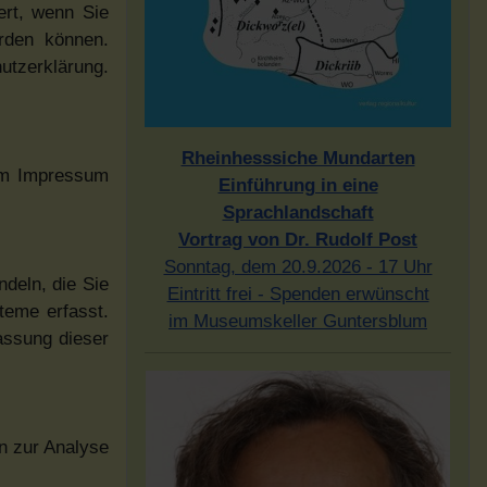
ert, wenn Sie
erden können.
utzerklärung.
Rheinhesssiche Mundarten
dem Impressum
Einführung in eine
Sprachlandschaft
Vortrag von Dr. Rudolf Post
Sonntag, dem 20.9.2026 - 17 Uhr
deln, die Sie
Eintritt frei - Spenden erwünscht
teme erfasst.
im Museumskeller Guntersblum
assung dieser
en zur Analyse