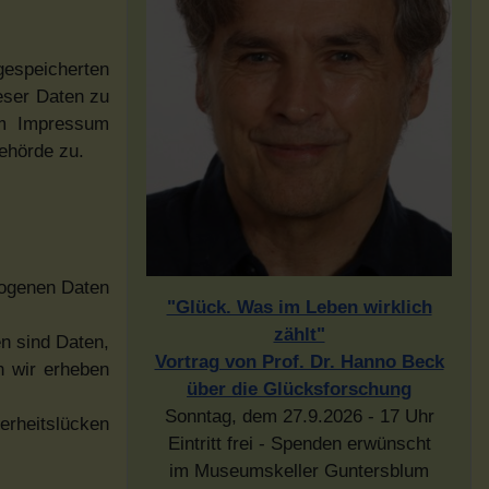
speicherten
eser Daten zu
im Impressum
ehörde zu.
zogenen Daten
"Glück. Was im Leben wirklich
zählt"
n sind Daten,
Vortrag von Prof. Dr. Hanno Beck
n wir erheben
über die Glücksforschung
Sonntag, dem 27.9.2026 - 17 Uhr
erheitslücken
Eintritt frei - Spenden erwünscht
im Museumskeller Guntersblum