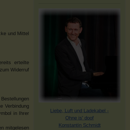
cke und Mittel
eits erteilte
s zum Widerruf
 Bestellungen
te Verbindung
Liebe, Luft und Ladekabel -
mbol in Ihrer
Ohne is' doof
Konstantin Schmidt
ten mitgelesen