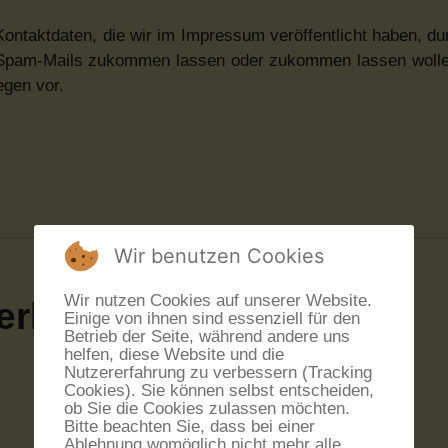
ontaktdaten, die wir im Impressum veröffentlicht haben, dur
l/Spam-Mails zukommen lassen oder zukommen lassen wollen
egen vor.
Wir benutzen Cookies
Wir nutzen Cookies auf unserer Website.
erklärung
Einige von ihnen sind essenziell für den
Betrieb der Seite, während andere uns
helfen, diese Website und die
Nutzererfahrung zu verbessern (Tracking
Cookies). Sie können selbst entscheiden,
ob Sie die Cookies zulassen möchten.
Bitte beachten Sie, dass bei einer
Ablehnung womöglich nicht mehr alle