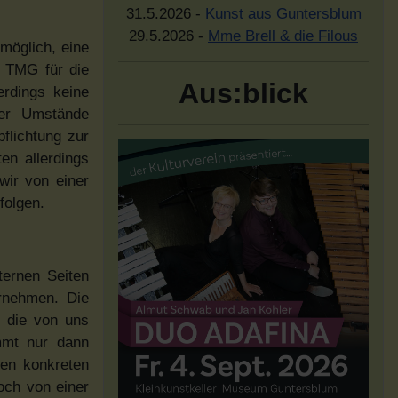
31.5.2026 -
Kunst aus Guntersblum
29.5.2026 -
Mme Brell & die Filous
 möglich, eine
1 TMG für die
Aus:blick
erdings keine
der Umstände
flichtung zur
en allerdings
wir von einer
folgen.
xternen Seiten
ernehmen. Die
n die von uns
ommt nur dann
nen konkreten
doch von einer