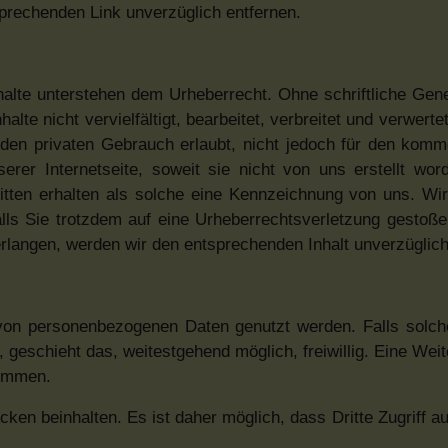
prechenden Link unverzüglich entfernen.
nhalte unterstehen dem Urheberrecht. Ohne schriftliche Ge
alte nicht vervielfältigt, bearbeitet, verbreitet und verwert
r den privaten Gebrauch erlaubt, nicht jedoch für den komme
serer Internetseite, soweit sie nicht von uns erstellt wor
ritten erhalten als solche eine Kennzeichnung von uns. Wi
alls Sie trotzdem auf eine Urheberrechtsverletzung gestoß
rlangen, werden wir den entsprechenden Inhalt unverzüglich
von personenbezogenen Daten genutzt werden. Falls solch
geschieht das, weitestgehend möglich, freiwillig. Eine Wei
timmen.
ken beinhalten. Es ist daher möglich, dass Dritte Zugriff a