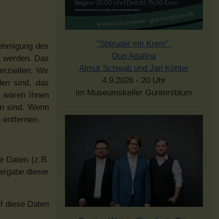
"Shtrudel mit Krem"
nehmigung des
Duo Adafina
et werden. Das
Almut Schwab und Jan Köhler
rziellen. Wir
4.9.2026 - 20 Uhr
den sind, das
im Museumskeller Guntersblum
r wären Ihnen
en sind. Wenn
 entfernen.
e Daten (z.B.
tergabe dieser
uf diese Daten