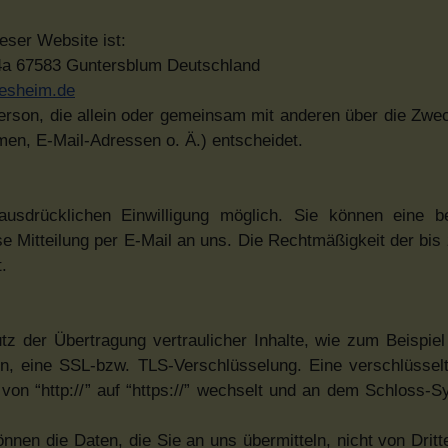
ieser Website ist:
 4a 67583 Guntersblum Deutschland
lesheim.de
e Person, die allein oder gemeinsam mit anderen über die Zwe
en, E-Mail-Adressen o. Ä.) entscheidet.
usdrücklichen Einwilligung möglich. Sie können eine ber
ose Mitteilung per E-Mail an uns. Die Rechtmäßigkeit der bi
.
z der Übertragung vertraulicher Inhalte, wie zum Beispiel
en, eine SSL-bzw. TLS-Verschlüsselung. Eine verschlüssel
on “http://” auf “https://” wechselt und an dem Schloss-Sy
nnen die Daten, die Sie an uns übermitteln, nicht von Drit