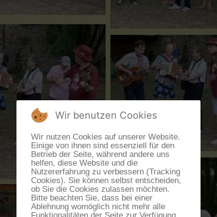
Wir benutzen Cookies
Wir nutzen Cookies auf unserer Website.
Einige von ihnen sind essenziell für den
Betrieb der Seite, während andere uns
helfen, diese Website und die
Nutzererfahrung zu verbessern (Tracking
Cookies). Sie können selbst entscheiden,
ob Sie die Cookies zulassen möchten.
Bitte beachten Sie, dass bei einer
Ablehnung womöglich nicht mehr alle
Funktionalitäten der Seite zur Verfügung