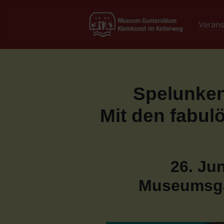
Verans
Spelunken
Mit den fabul
26. Jun
Museumsga