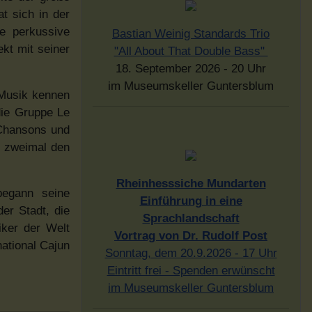
t sich in der
e perkussive
Bastian Weinig Standards Trio
kt mit seiner
"All About That Double Bass"
18. September 2026 - 20 Uhr
im Museumskeller Guntersblum
o Musik kennen
die Gruppe Le
 Chansons und
n zweimal den
Rheinhesssiche Mundarten
 begann seine
Einführung in eine
er Stadt, die
Sprachlandschaft
iker der Welt
Vortrag von Dr. Rudolf Post
national Cajun
Sonntag, dem 20.9.2026 - 17 Uhr
Eintritt frei - Spenden erwünscht
im Museumskeller Guntersblum