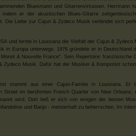
tammenden Bluesmann und Gitarrenvirtuosen. Herrmann ha
 indem er der akustischen Blues-Gitarre zeitgenössisch
t. Die Liebe zur Cajun & Zydeco Musik verbindet sich perfe
USA und lernte in Louisiana die Vielfalt der Cajun & Zydec
sik in Europa unterwegs. 1976 gründete er in Deutschland 
k Monot & Nouvelle France“. Sein Repertoire: französische
 & Zydeco Musik. Dafür hat der Musiker & Komponist scho
talist stammt aus einer Cajun-Familie in Louisiana. Er
n Street im berühmten French Quarter von New Orleans, d
nannt wird. Dort ließ er sich von einigen der besten Mus
, Mandoline und Banjo - meisterhaft zu beherrschen. Im Inter