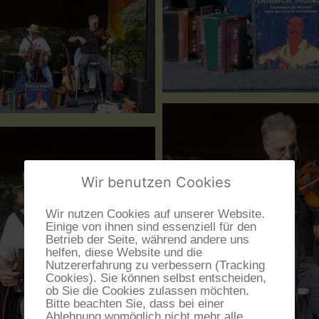
Wir benutzen Cookies
Wir nutzen Cookies auf unserer Website.
Einige von ihnen sind essenziell für den
Betrieb der Seite, während andere uns
helfen, diese Website und die
Nutzererfahrung zu verbessern (Tracking
Cookies). Sie können selbst entscheiden,
ob Sie die Cookies zulassen möchten.
Bitte beachten Sie, dass bei einer
Ablehnung womöglich nicht mehr alle