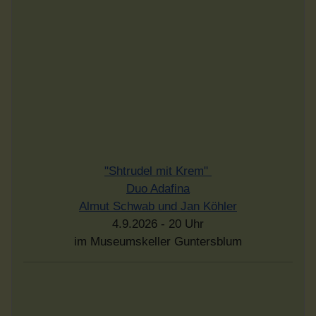
Bastian Weinig Standards Trio
"All About That Double Bass"
18. September 2026 - 20 Uhr
im Museumskeller Guntersblum
Rheinhesssiche Mundarten
Einführung in eine Sprachlandschaft
Vortrag von Dr. Rudolf Post
Sonntag, dem 20.9.2026 - 17 Uhr
Eintritt frei - Spenden erwünscht
im Museumskeller Guntersblum