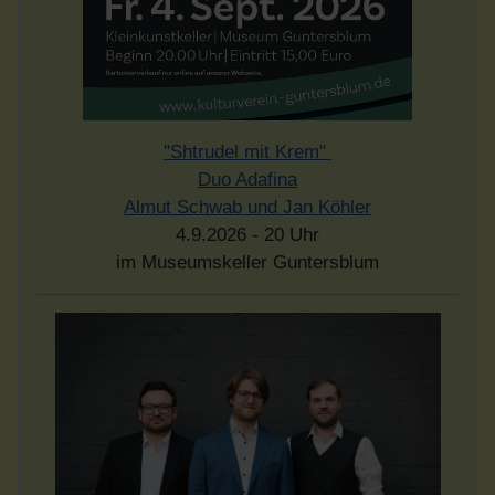
"Shtrudel mit Krem"
Duo Adafina
Almut Schwab und Jan Köhler
4.9.2026 - 20 Uhr
im Museumskeller Guntersblum