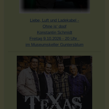
Liebe, Luft und Ladekabel -
Ohne is' doof
Konstantin Schmidt
Freitag 9.10.2026 - 20 Uhr
im Museumskeller Guntersblum