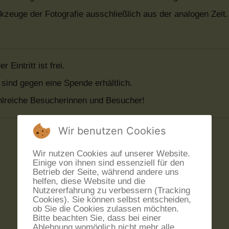
euge der Fotografie ausschließlich aus der analogen Zeit.
er Eintritt ist frei.
sind gegen eine Spende erhältlich.
hlreiche Besucherinnen und Besucher!
Wir benutzen Cookies
Wir nutzen Cookies auf unserer Website.
Einige von ihnen sind essenziell für den
Betrieb der Seite, während andere uns
helfen, diese Website und die
Nutzererfahrung zu verbessern (Tracking
Cookies). Sie können selbst entscheiden,
ob Sie die Cookies zulassen möchten.
Bitte beachten Sie, dass bei einer
Ablehnung womöglich nicht mehr alle