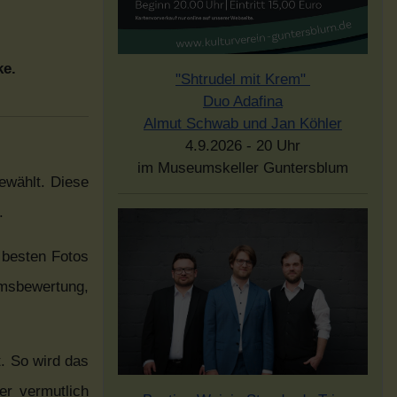
ke.
"Shtrudel mit Krem"
Duo Adafina
Almut Schwab und Jan Köhler
4.9.2026 - 20 Uhr
im Museumskeller Guntersblum
ewählt. Diese
.
 besten Fotos
umsbewertung,
. So wird das
er vermutlich