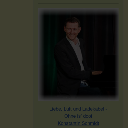
Liebe, Luft und Ladekabel -
Ohne is' doof
Konstantin Schmidt