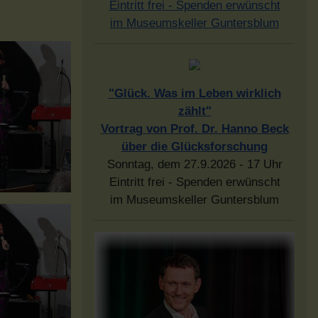
Eintritt frei - Spenden erwünscht
im Museumskeller Guntersblum
"Glück. Was im Leben wirklich
zählt"
Vortrag von Prof. Dr. Hanno Beck
über die Glücksforschung
Sonntag, dem 27.9.2026 - 17 Uhr
Eintritt frei - Spenden erwünscht
im Museumskeller Guntersblum