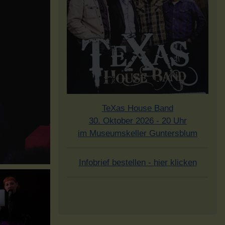
TeXas House Band
30. Oktober 2026 - 20 Uhr
im Museumskeller Guntersblum
Infobrief bestellen - hier klicken