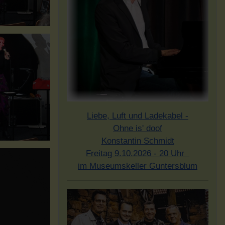
Liebe, Luft und Ladekabel -
Ohne is' doof
Konstantin Schmidt
Freitag 9.10.2026 - 20 Uhr
im Museumskeller Guntersblum