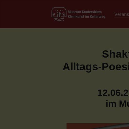
Verans
Shak
Alltags-Poes
12.06.2
im M