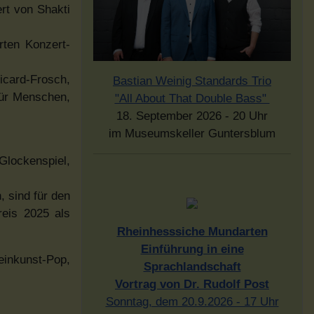
rt von Shakti
rten Konzert-
icard-Frosch,
Bastian Weinig Standards Trio
für Menschen,
"All About That Double Bass"
18. September 2026 - 20 Uhr
im Museumskeller Guntersblum
Glockenspiel,
 sind für den
reis 2025 als
Rheinhesssiche Mundarten
Einführung in eine
einkunst-Pop,
Sprachlandschaft
Vortrag von Dr. Rudolf Post
Sonntag, dem 20.9.2026 - 17 Uhr