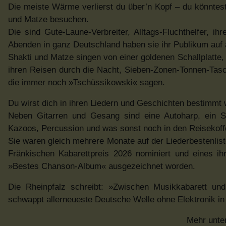
Die meiste Wärme verlierst du über’n Kopf – du könntest
und Matze besuchen.
Die sind Gute-Laune-Verbreiter, Alltags-Fluchthelfer, 
Abenden in ganz Deutschland haben sie ihr Publikum auf
Shakti und Matze singen von einer goldenen Schallplatte
ihren Reisen durch die Nacht, Sieben-Zonen-Tonnen-Tas
die immer noch »Tschüssikowski« sagen.
Du wirst dich in ihren Liedern und Geschichten bestimmt 
Neben Gitarren und Gesang sind eine Autoharp, ein St
Kazoos, Percussion und was sonst noch in den Reisekoffe
Sie waren gleich mehrere Monate auf der Liederbestenlis
Fränkischen Kabarettpreis 2026 nominiert und eines i
»Bestes Chanson-Album« ausgezeichnet worden.
Die Rheinpfalz schreibt: »Zwischen Musikkabarett und 
schwappt allerneueste Deutsche Welle ohne Elektronik i
Mehr unte