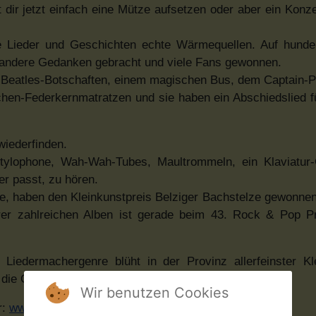
 dir jetzt einfach eine Mütze aufsetzen oder aber ein Konze
ihre Lieder und Geschichten echte Wärmequellen. Auf hunde
 andere Gedanken gebracht und viele Fans gewonnen.
, Beatles-Botschaften, einem magischen Bus, dem Captain-P
chen-Federkernmatratzen und sie haben ein Abschiedslied 
wiederfinden.
ylophone, Wah-Wah-Tubes, Maultrommeln, ein Klaviatur-
r passt, zu hören.
te, haben den Kleinkunstpreis Belziger Bachstelze gewonnen,
hrer zahlreichen Alben ist gerade beim 43. Rock & Pop P
Liedermachergenre blüht in der Provinz allerfeinster Kl
n die Gehörgänge hochamüsierter Konzertbesucher«
Wir benutzen Cookies
r:
www.shaktiundmatze.de