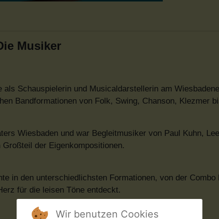
Die Musiker
re als Schauspielerin und Musicaldarstellerin am Wiesbadene
lichen Bandformationen von Folk, Swing, Chanson, Klezmer bi
eaters Wiesbaden und war Begleitmusiker von Paul Kuhn, Lee
n Großteil der Eigenkompositionen.
nte in den unterschiedlichsten Formationen, von der Combo 
erz für die leisen Töne entdeckt.
Wir benutzen Cookies