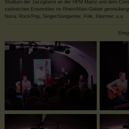
Studium der Jazzgitarre an der HFM Mainz und dem Conser
zahlreichen Ensembles im Rhein/Main-Gebiet genreübergre
Nova, Rock/Pop, Singer/Songwriter, Folk, Klezmer, u.a.
Eini