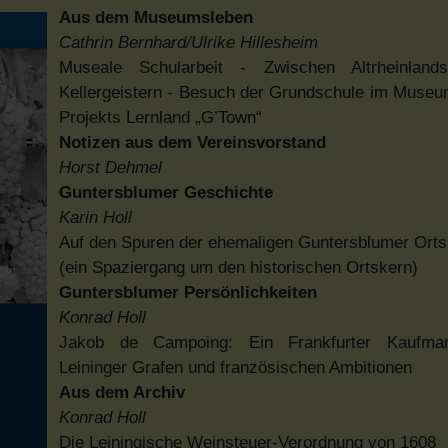
Aus dem Museumsleben
Cathrin Bernhard/Ulrike Hillesheim
Museale Schularbeit - Zwischen Altrheinland
Kellergeistern - Besuch der Grundschule im Museum
Projekts Lernland „G’Town“
Notizen aus dem Vereinsvorstand
Horst Dehmel
Guntersblumer Geschichte
Karin Holl
Auf den Spuren der ehemaligen Guntersblumer Orts
(ein Spaziergang um den historischen Ortskern)
Guntersblumer Persönlichkeiten
Konrad Holl
Jakob de Campoing: Ein Frankfurter Kaufma
Leininger Grafen und französischen Ambitionen
Aus dem Archiv
Konrad Holl
Die Leiningische Weinsteuer-Verordnung von 1608