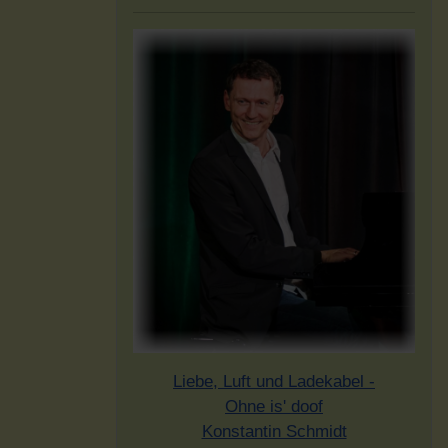
Liebe, Luft und Ladekabel -
Ohne is' doof
Konstantin Schmidt