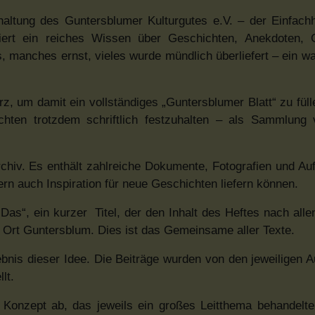
haltung des Guntersblumer Kulturgutes e.V. – der Einfachh
tiert ein reiches Wissen über Geschichten, Anekdoten, 
, manches ernst, vieles wurde mündlich überliefert – ein w
z, um damit ein vollständiges „Guntersblumer Blatt“ zu füll
chten trotzdem schriftlich festzuhalten – als Sammlung
rchiv. Es enthält zahlreiche Dokumente, Fotografien und Au
dern auch Inspiration für neue Geschichten liefern können.
 Das“, ein kurzer
Titel, der den Inhalt des Heftes nach alle
m Ort Guntersblum. Dies ist das Gemeinsame aller Texte.
ebnis dieser Idee. Die Beiträge wurden von den jeweiligen A
lt.
Konzept ab, das jeweils ein großes Leitthema behandelte