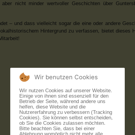
, aber nicht minder wertvoller Geschichten über Gunter
det – und dass vielleicht sogar die eine oder andere Gesch
 lokalhistorischem Hintergrund zu verfassen, bietet dieses H
itarbeit!
Wir benutzen Cookies
Wir nutzen Cookies auf unserer Website.
Einige von ihnen sind essenziell für den
Betrieb der Seite, während andere uns
helfen, diese Website und die
Nutzererfahrung zu verbessern (Tracking
Cookies). Sie können selbst entscheiden,
ob Sie die Cookies zulassen möchten.
Bitte beachten Sie, dass bei einer
Ablehnung womöglich nicht mehr alle