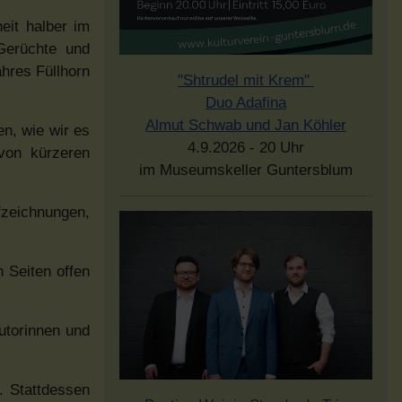
eit halber im
Gerüchte und
ahres Füllhorn
"Shtrudel mit Krem"
Duo Adafina
Almut Schwab und Jan Köhler
en, wie wir es
4.9.2026 - 20 Uhr
 von kürzeren
im Museumskeller Guntersblum
fzeichnungen,
n Seiten offen
utorinnen und
. Stattdessen