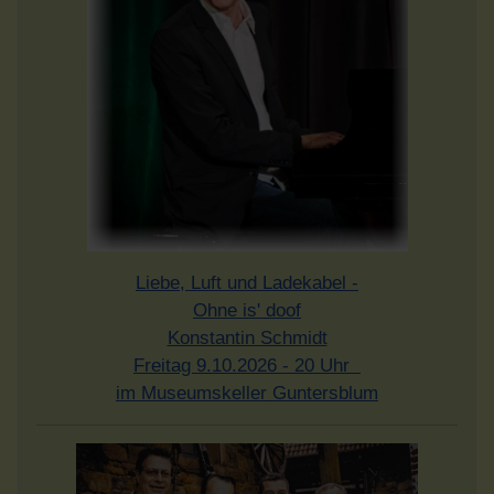
Liebe, Luft und Ladekabel -
Ohne is' doof
Konstantin Schmidt
Freitag 9.10.2026 - 20 Uhr
im Museumskeller Guntersblum