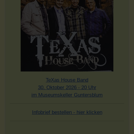
TeXas House Band
30. Oktober 2026 - 20 Uhr
im Museumskeller Guntersblum
Infobrief bestellen - hier klicken