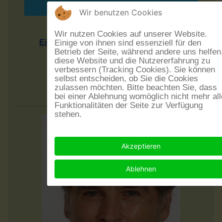
Wir benutzen Cookies
Rheinhesssiche Mundarten
Wir nutzen Cookies auf unserer Website.
Einführung in eine Sprachlandschaft
Einige von ihnen sind essenziell für den
Betrieb der Seite, während andere uns helfen
Vortrag von Dr. Rudolf Post
diese Website und die Nutzererfahrung zu
Sonntag, dem 20.9.2026 - 17 Uhr
verbessern (Tracking Cookies). Sie können
selbst entscheiden, ob Sie die Cookies
Eintritt frei - Spenden erwünscht
zulassen möchten. Bitte beachten Sie, dass
im Museumskeller Guntersblum
bei einer Ablehnung womöglich nicht mehr all
Funktionalitäten der Seite zur Verfügung
stehen.
Akzeptieren
Ablehnen