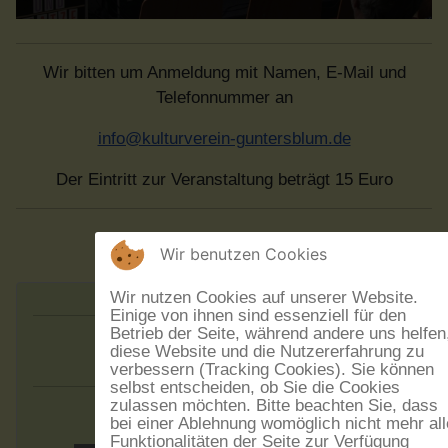
Wir bitten um Anmeldung mit Namen, E-Mail und
Telefonnummer an
info@kulturverein-guntersblum.de
Der Eintritt zur Veranstaltung beträgt 15 Euro
Wir benutzen Cookies
Wir nutzen Cookies auf unserer Website.
Einige von ihnen sind essenziell für den
Betrieb der Seite, während andere uns helfen
Augen:blick
diese Website und die Nutzererfahrung zu
verbessern (Tracking Cookies). Sie können
selbst entscheiden, ob Sie die Cookies
zulassen möchten. Bitte beachten Sie, dass
bei einer Ablehnung womöglich nicht mehr all
Funktionalitäten der Seite zur Verfügung