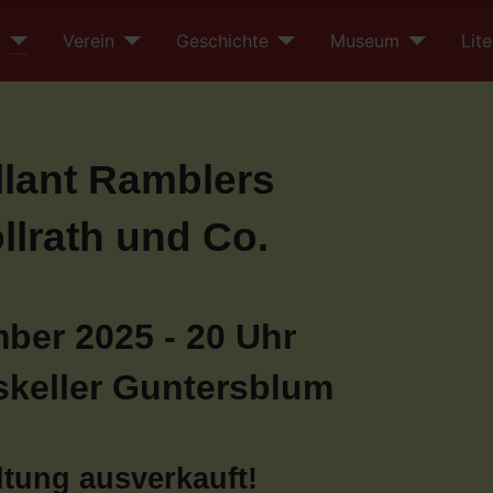
n
Verein
Geschichte
Museum
Lite
llant Ramblers
ollrath und Co.
ber 2025 - 20 Uhr
keller Guntersblum
ltung ausverkauft!