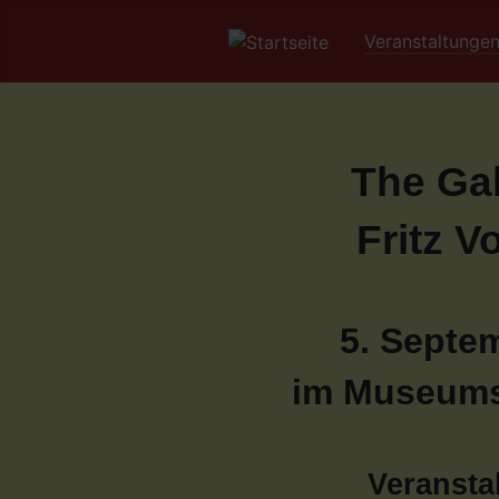
Veranstaltunge
The Ga
Fritz V
5. Septem
im Museums
Veransta