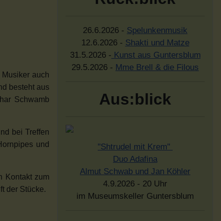
26.6.2026 -
Spelunkenmusik
12.6.2026 -
Shakti und Matze
31.5.2026 -
Kunst aus Guntersblum
29.5.2026 -
Mme Brell & die Filous
e Musiker auch
nd besteht aus
Aus:blick
othar Schwamb
nd bei Treffen
 Hornpipes und
"Shtrudel mit Krem"
Duo Adafina
Almut Schwab und Jan Köhler
en Kontakt zum
4.9.2026 - 20 Uhr
t der Stücke.
im Museumskeller Guntersblum