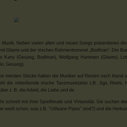
lk- Musik. Neben vielen alten und neuen Songs präsentieren di
 mit Gitarre und der irischen Rahmentrommel „Bodhran“.
Die Ba
io Kany (Gesang, Bodhran)
,
Wolfgang Hammen (Gitarre), L
ki, Gesang).
die meisten Stücke haben die Musiker auf Reisen nach Irland u
hl die mitreißende irische Tanzmusik(also z.B. Jigs, Reels,
er z. B. die Arbeit, die Liebe und de
r schnell mit ihrer Spielfreude und Virtuosität. Sie suchen d
er weiß schon, was z.B. "Uilleann Pipes" sind?) und die Herkunf