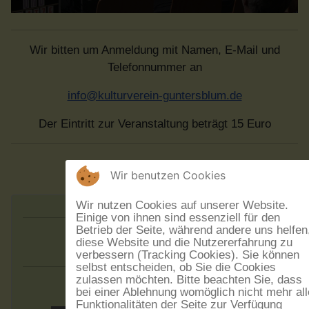
Wir bitten um Anmeldung mit Namen, E-Mail und
Telefonnummer an
info@kulturverein-guntersblum.de
Der Eintritt zur Veranstaltung beträgt 15 Euro
Wir benutzen Cookies
Wir nutzen Cookies auf unserer Website.
Einige von ihnen sind essenziell für den
Betrieb der Seite, während andere uns helfen
Augen:blick
diese Website und die Nutzererfahrung zu
verbessern (Tracking Cookies). Sie können
selbst entscheiden, ob Sie die Cookies
zulassen möchten. Bitte beachten Sie, dass
bei einer Ablehnung womöglich nicht mehr all
Funktionalitäten der Seite zur Verfügung