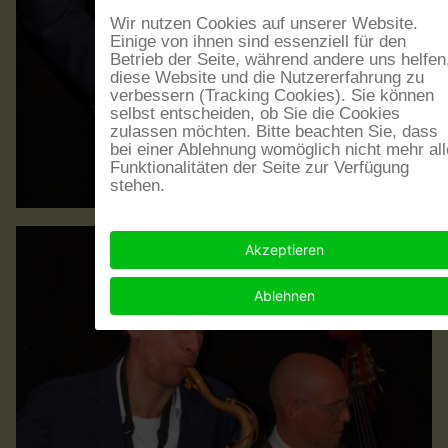
Wir nutzen Cookies auf unserer Website.
Einige von ihnen sind essenziell für den
Betrieb der Seite, während andere uns helfen
diese Website und die Nutzererfahrung zu
verbessern (Tracking Cookies). Sie können
selbst entscheiden, ob Sie die Cookies
zulassen möchten. Bitte beachten Sie, dass
bei einer Ablehnung womöglich nicht mehr all
Funktionalitäten der Seite zur Verfügung
stehen.
Akzeptieren
Ablehnen