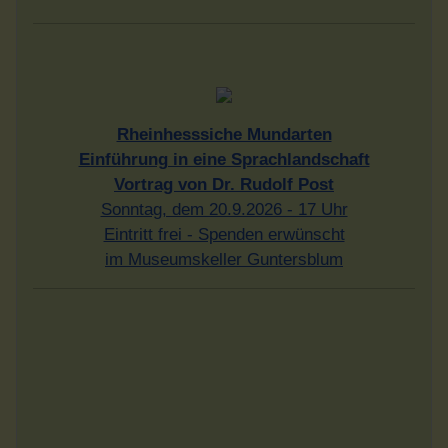
Rheinhesssiche Mundarten
Einführung in eine Sprachlandschaft
Vortrag von Dr. Rudolf Post
Sonntag, dem 20.9.2026 - 17 Uhr
Eintritt frei - Spenden erwünscht
im Museumskeller Guntersblum
"Glück. Was im Leben wirklich zählt"
Vortrag von Prof. Dr. Hanno Beck
über die Glücksforschung
Sonntag, dem 27.9.2026 - 17 Uhr