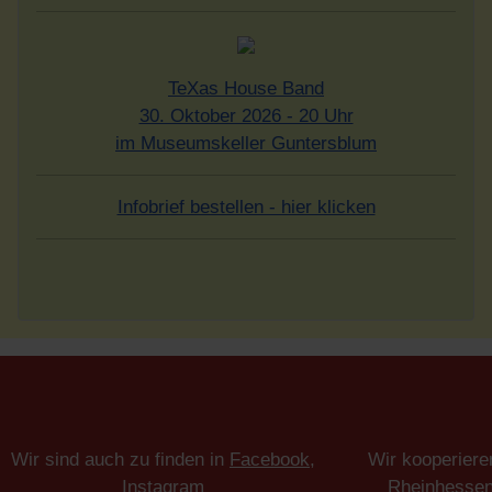
Wir sind auch zu finden in
Facebook
,
Wir kooperiere
Instagram
Rheinhesse
wir sind auch Mitglied beim
Museumsverband Rheinland-Pfalz
und
wir betreiben auch ein Online-Archiv
"museum digital"
.
Impressum