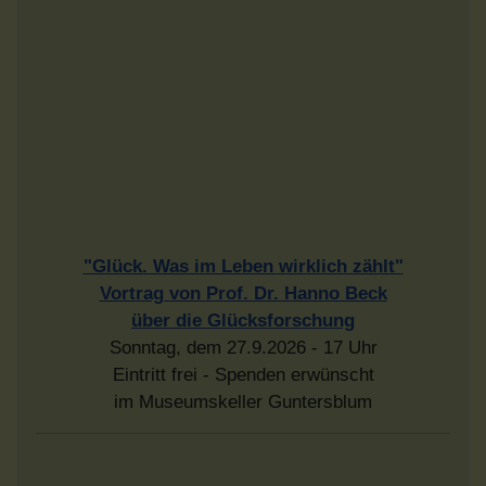
Eintritt frei - Spenden erwünscht
im Museumskeller Guntersblum
Liebe, Luft und Ladekabel -
Ohne is' doof
Konstantin Schmidt
Freitag 9.10.2026 - 20 Uhr
im Museumskeller Guntersblum
TeXas House Band
30. Oktober 2026 - 20 Uhr
im Museumskeller Guntersblum
Infobrief bestellen - hier klicken