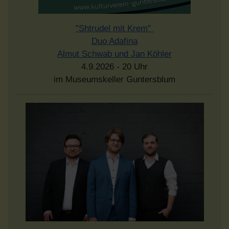
"Shtrudel mit Krem"
Duo Adafina
Almut Schwab und Jan Köhler
4.9.2026 - 20 Uhr
im Museumskeller Guntersblum