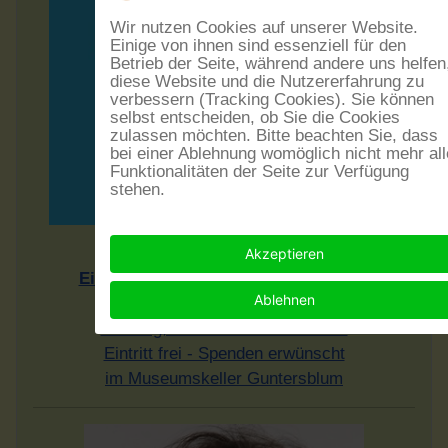
Wir nutzen Cookies auf unserer Website.
Einige von ihnen sind essenziell für den
Betrieb der Seite, während andere uns helfen
diese Website und die Nutzererfahrung zu
verbessern (Tracking Cookies). Sie können
selbst entscheiden, ob Sie die Cookies
zulassen möchten. Bitte beachten Sie, dass
bei einer Ablehnung womöglich nicht mehr all
Funktionalitäten der Seite zur Verfügung
stehen.
Rheinhesssiche Mundarten
Akzeptieren
Einführung in eine Sprachlandschaft
Ablehnen
Vortrag von Dr. Rudolf Post
Sonntag, dem 20.9.2026 - 17 Uhr
Eintritt frei - Spenden erwünscht
im Museumskeller Guntersblum