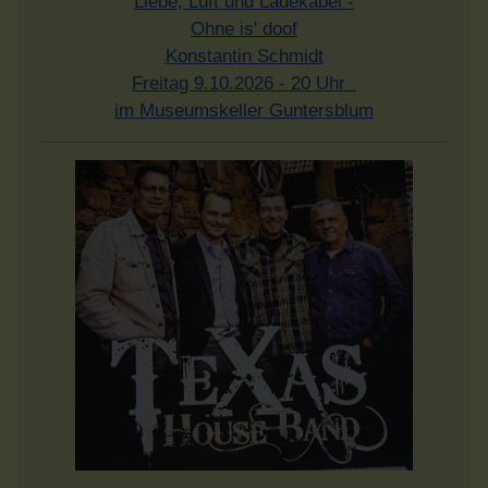
Liebe, Luft und Ladekabel -
Ohne is' doof
Konstantin Schmidt
Freitag 9.10.2026 - 20 Uhr
im Museumskeller Guntersblum