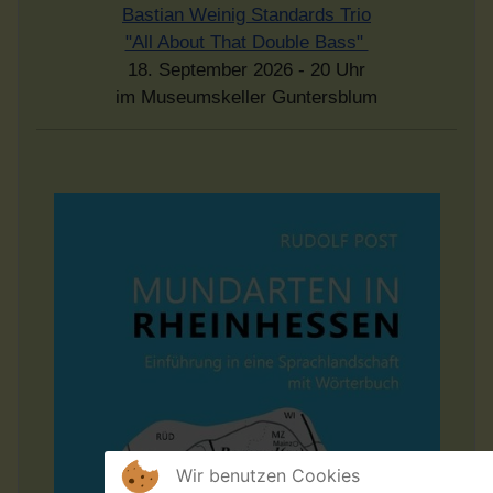
Bastian Weinig Standards Trio
"All About That Double Bass"
18. September 2026 - 20 Uhr
im Museumskeller Guntersblum
Wir benutzen Cookies