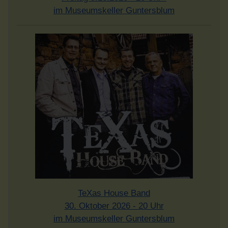
im Museumskeller Guntersblum
TeXas House Band
30. Oktober 2026 - 20 Uhr
im Museumskeller Guntersblum