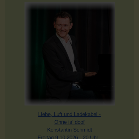
Liebe, Luft und Ladekabel -
Ohne is' doof
Konstantin Schmidt
Freitag 9.10.2026 - 20 Uhr