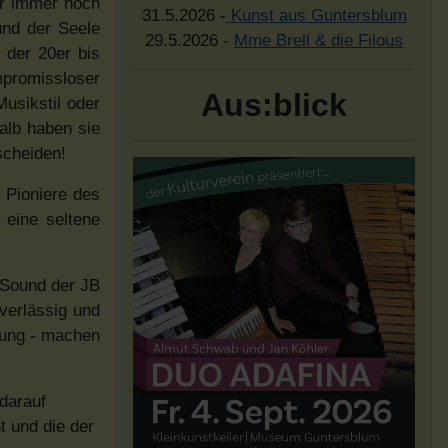
er immer noch
31.5.2026 -
Kunst aus Guntersblum
nd der Seele
29.5.2026 -
Mme Brell & die Filous
 der 20er bis
mpromissloser
Aus:blick
Musikstil oder
halb haben sie
scheiden!
 Pioniere des
 eine seltene
n Sound der JB
verlässig und
tung - machen
darauf
t und die der