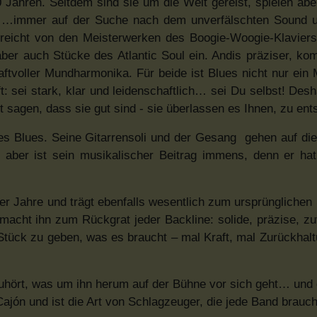
 Jahren. Seitdem sind sie um die Welt gereist, spielen ab
! …immer auf der Suche nach dem unverfälschten Sound u
e reicht von den Meisterwerken des Boogie-Woogie-Klaviers
ber auch Stücke des Atlantic Soul ein. Andis präziser, ko
aftvoller Mundharmonika. Für beide ist Blues nicht nur ein 
t: sei stark, klar und leidenschaftlich… sei Du selbst! Des
 sagen, dass sie gut sind - sie überlassen es Ihnen, zu ent
des Blues. Seine Gitarrensoli und der Gesang gehen auf die
 aber ist sein musikalischer Beitrag immens, denn er hat
0er Jahre und trägt ebenfalls wesentlich zum ursprüngliche
macht ihn zum Rückgrat jeder Backline: solide, präzise, zu
 Stück zu geben, was es braucht – mal Kraft, mal Zurückhal
zuhört, was um ihn herum auf der Bühne vor sich geht… und 
 Cajón und ist die Art von Schlagzeuger, die jede Band brauch