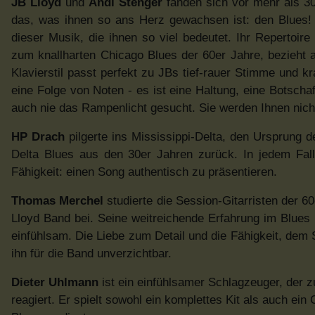
JB Lloyd
und
Andi Stenger
fanden sich vor mehr als 30
das, was ihnen so ans Herz gewachsen ist: den Blues
dieser Musik, die ihnen so viel bedeutet. Ihr Repertoir
zum knallharten Chicago Blues der 60er Jahre, bezieht a
Klavierstil passt perfekt zu JBs tief-rauer Stimme und kr
eine Folge von Noten - es ist eine Haltung, eine Botschaf
auch nie das Rampenlicht gesucht. Sie werden Ihnen nicht
HP Drach
pilgerte ins Mississippi-Delta, den Ursprung 
Delta Blues aus den 30er Jahren zurück. In jedem Fall
Fähigkeit: einen Song authentisch zu präsentieren.
Thomas Merchel
studierte die Session-Gitarristen der 6
Lloyd Band bei. Seine weitreichende Erfahrung im Blues 
einfühlsam. Die Liebe zum Detail und die Fähigkeit, dem
ihn für die Band unverzichtbar.
Dieter Uhlmann
ist ein einfühlsamer Schlagzeuger, der 
reagiert. Er spielt sowohl ein komplettes Kit als auch ein