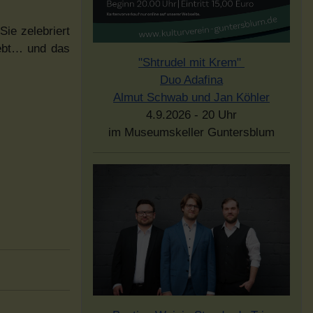
ie zelebriert
lebt… und das
"Shtrudel mit Krem"
Duo Adafina
Almut Schwab und Jan Köhler
4.9.2026 - 20 Uhr
im Museumskeller Guntersblum