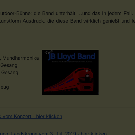
utdoor-Bühne: die Band unterhält …und das in jedem Fall. S
 Kunstform Ausdruck, die diese Band wirklich genießt und 
, Mundharmonika
, Gesang
, Gesang
zeug
s vom Konzert - hier klicken
tung, Landskrone vom 3. Juli 2019 - hier klicken