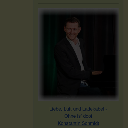
Liebe, Luft und Ladekabel -
Ohne is' doof
Konstantin Schmidt