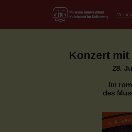
Verans
Konzert mit
28. J
im rom
des Mus